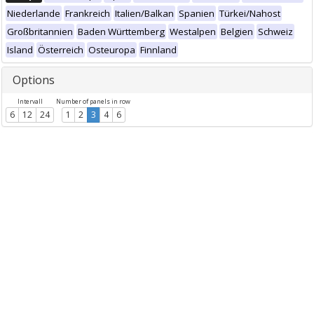
Niederlande
Frankreich
Italien/Balkan
Spanien
Türkei/Nahost
Großbritannien
Baden Württemberg
Westalpen
Belgien
Schweiz
Island
Österreich
Osteuropa
Finnland
Options
Intervall
Number of panels in row
6
12
24
1
2
3
4
6