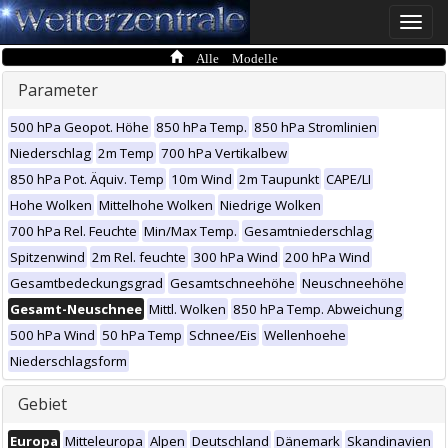
Toggle
naviga
Alle Modelle
Parameter
500 hPa Geopot. Höhe
850 hPa Temp.
850 hPa Stromlinien
Niederschlag
2m Temp
700 hPa Vertikalbew
850 hPa Pot. Äquiv. Temp
10m Wind
2m Taupunkt
CAPE/LI
Hohe Wolken
Mittelhohe Wolken
Niedrige Wolken
700 hPa Rel. Feuchte
Min/Max Temp.
Gesamtniederschlag
Spitzenwind
2m Rel. feuchte
300 hPa Wind
200 hPa Wind
Gesamtbedeckungsgrad
Gesamtschneehöhe
Neuschneehöhe
Gesamt-Neuschnee
Mittl. Wolken
850 hPa Temp. Abweichung
500 hPa Wind
50 hPa Temp
Schnee/Eis
Wellenhoehe
Niederschlagsform
Gebiet
Europa
Mitteleuropa
Alpen
Deutschland
Dänemark
Skandinavien