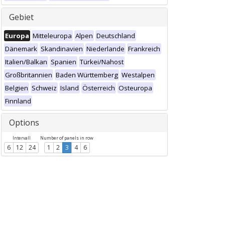
Gebiet
Europa
Mitteleuropa
Alpen
Deutschland
Dänemark
Skandinavien
Niederlande
Frankreich
Italien/Balkan
Spanien
Türkei/Nahost
Großbritannien
Baden Württemberg
Westalpen
Belgien
Schweiz
Island
Österreich
Osteuropa
Finnland
Options
Intervall
Number of panels in row
6
12
24
1
2
3
4
6