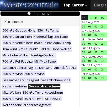
Top Karten
Diagr
Alle Modelle
12
13
14
15
Parameter
Sat 8 Aug 2026
00
01
02
03
500 hPa Geopot. Höhe
850 hPa Temp.
Sun 9 Aug 2026
00
01
02
03
850 hPa Stromlinien
Niederschlag
2m Temp
Mon 10 Aug 2026
700 hPa Vertikalbew
850 hPa Pot. Äquiv. Temp
00
01
02
03
Tue 11 Aug 2026
10m Wind
2m Taupunkt
CAPE/LI
Hohe Wolken
00
01
02
03
Mittelhohe Wolken
Niedrige Wolken
Wed 12 Aug 2026
00
01
02
03
700 hPa Rel. Feuchte
Min/Max Temp.
Thu 13 Aug 2026
Gesamtniederschlag
Spitzenwind
2m Rel. feuchte
00
01
02
03
300 hPa Wind
200 hPa Wind
Fri 14 Aug 2026
00
01
02
03
Gesamtbedeckungsgrad
Gesamtschneehöhe
Neuschneehöhe
Gesamt-Neuschnee
Mittl. Wolken
850 hPa Temp. Abweichung
500 hPa Wind
50 hPa Temp
Schnee/Eis
Wellenhoehe
Niederschlagsform