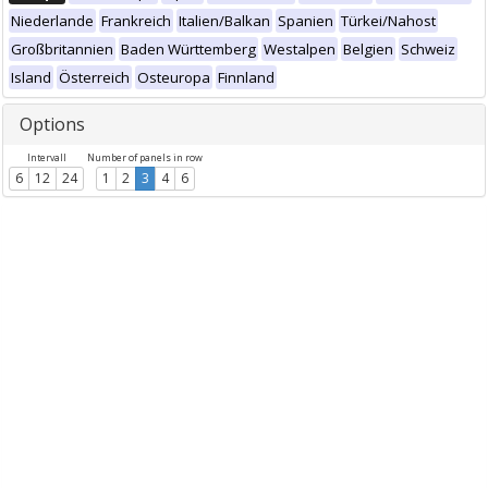
Niederlande
Frankreich
Italien/Balkan
Spanien
Türkei/Nahost
Großbritannien
Baden Württemberg
Westalpen
Belgien
Schweiz
Island
Österreich
Osteuropa
Finnland
Options
Intervall
Number of panels in row
6
12
24
1
2
3
4
6