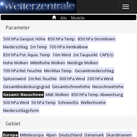
Toggle
naviga
Alle Modelle
Parameter
500 hPa Geopot. Höhe
850 hPa Temp.
850 hPa Stromlinien
Niederschlag
2m Temp
700 hPa Vertikalbew
850 hPa Pot. Äquiv. Temp
10m Wind
2m Taupunkt
CAPE/LI
Hohe Wolken
Mittelhohe Wolken
Niedrige Wolken
700 hPa Rel. Feuchte
Min/Max Temp.
Gesamtniederschlag
Spitzenwind
2m Rel. feuchte
300 hPa Wind
200 hPa Wind
Gesamtbedeckungsgrad
Gesamtschneehöhe
Neuschneehöhe
Gesamt-Neuschnee
Mittl. Wolken
850 hPa Temp. Abweichung
500 hPa Wind
50 hPa Temp
Schnee/Eis
Wellenhoehe
Niederschlagsform
Gebiet
Europa
Mitteleuropa
Alpen
Deutschland
Dänemark
Skandinavien