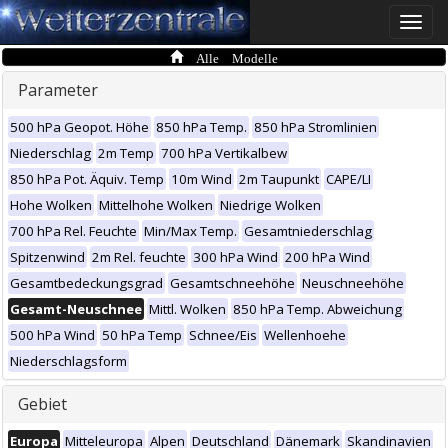
Toggle
naviga
Alle Modelle
Parameter
500 hPa Geopot. Höhe
850 hPa Temp.
850 hPa Stromlinien
Niederschlag
2m Temp
700 hPa Vertikalbew
850 hPa Pot. Äquiv. Temp
10m Wind
2m Taupunkt
CAPE/LI
Hohe Wolken
Mittelhohe Wolken
Niedrige Wolken
700 hPa Rel. Feuchte
Min/Max Temp.
Gesamtniederschlag
Spitzenwind
2m Rel. feuchte
300 hPa Wind
200 hPa Wind
Gesamtbedeckungsgrad
Gesamtschneehöhe
Neuschneehöhe
Gesamt-Neuschnee
Mittl. Wolken
850 hPa Temp. Abweichung
500 hPa Wind
50 hPa Temp
Schnee/Eis
Wellenhoehe
Niederschlagsform
Gebiet
Europa
Mitteleuropa
Alpen
Deutschland
Dänemark
Skandinavien