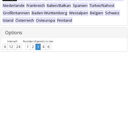
Niederlande
Frankreich
Italien/Balkan
Spanien
Türkei/Nahost
Großbritannien
Baden Württemberg
Westalpen
Belgien
Schweiz
Island
Österreich
Osteuropa
Finnland
Options
Intervall
Number of panels in row
6
12
24
1
2
3
4
6