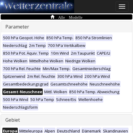
Toggle
naviga
Alle Modelle
Parameter
500 hPa Geopot. Höhe
850 hPa Temp.
850 hPa Stromlinien
Niederschlag
2m Temp
700 hPa Vertikalbew
850 hPa Pot. Äquiv. Temp
10m Wind
2m Taupunkt
CAPE/LI
Hohe Wolken
Mittelhohe Wolken
Niedrige Wolken
700 hPa Rel. Feuchte
Min/Max Temp.
Gesamtniederschlag
Spitzenwind
2m Rel. feuchte
300 hPa Wind
200 hPa Wind
Gesamtbedeckungsgrad
Gesamtschneehöhe
Neuschneehöhe
Gesamt-Neuschnee
Mittl. Wolken
850 hPa Temp. Abweichung
500 hPa Wind
50 hPa Temp
Schnee/Eis
Wellenhoehe
Niederschlagsform
Gebiet
Europa
Mitteleuropa
Alpen
Deutschland
Dänemark
Skandinavien