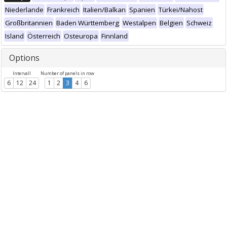
Niederlande
Frankreich
Italien/Balkan
Spanien
Türkei/Nahost
Großbritannien
Baden Württemberg
Westalpen
Belgien
Schweiz
Island
Österreich
Osteuropa
Finnland
Options
Intervall
Number of panels in row
6
12
24
1
2
3
4
6