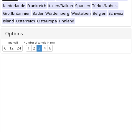
Niederlande
Frankreich
Italien/Balkan
Spanien
Türkei/Nahost
Großbritannien
Baden Württemberg
Westalpen
Belgien
Schweiz
Island
Österreich
Osteuropa
Finnland
Options
Intervall
Number of panels in row
6
12
24
1
2
3
4
6