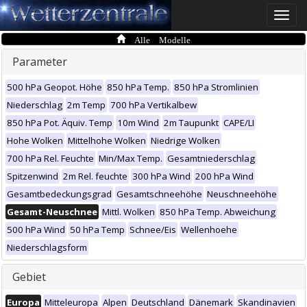
Toggle
naviga
Alle Modelle
Parameter
500 hPa Geopot. Höhe
850 hPa Temp.
850 hPa Stromlinien
Niederschlag
2m Temp
700 hPa Vertikalbew
850 hPa Pot. Äquiv. Temp
10m Wind
2m Taupunkt
CAPE/LI
Hohe Wolken
Mittelhohe Wolken
Niedrige Wolken
700 hPa Rel. Feuchte
Min/Max Temp.
Gesamtniederschlag
Spitzenwind
2m Rel. feuchte
300 hPa Wind
200 hPa Wind
Gesamtbedeckungsgrad
Gesamtschneehöhe
Neuschneehöhe
Gesamt-Neuschnee
Mittl. Wolken
850 hPa Temp. Abweichung
500 hPa Wind
50 hPa Temp
Schnee/Eis
Wellenhoehe
Niederschlagsform
Gebiet
Europa
Mitteleuropa
Alpen
Deutschland
Dänemark
Skandinavien