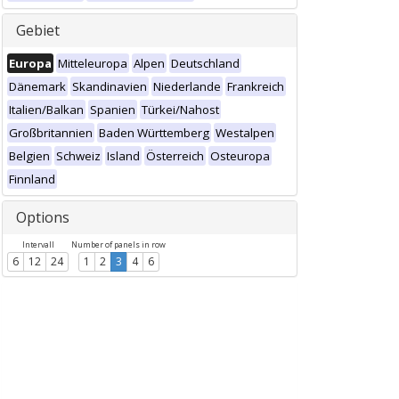
Gebiet
Europa
Mitteleuropa
Alpen
Deutschland
Dänemark
Skandinavien
Niederlande
Frankreich
Italien/Balkan
Spanien
Türkei/Nahost
Großbritannien
Baden Württemberg
Westalpen
Belgien
Schweiz
Island
Österreich
Osteuropa
Finnland
Options
Intervall
Number of panels in row
6
12
24
1
2
3
4
6