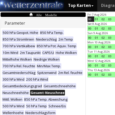
Top Karten
Diagr
Alle Modelle
Fri 7 Aug 2026
00
01
02
03
Parameter
Sat 8 Aug 2026
00
01
02
03
500 hPa Geopot. Höhe
850 hPa Temp.
Sun 9 Aug 2026
00
01
02
03
850 hPa Stromlinien
Niederschlag
2m Temp
Mon 10 Aug 2026
700 hPa Vertikalbew
850 hPa Pot. Äquiv. Temp
00
01
02
03
Tue 11 Aug 2026
10m Wind
2m Taupunkt
CAPE/LI
Hohe Wolken
00
01
02
03
Mittelhohe Wolken
Niedrige Wolken
Wed 12 Aug 2026
00
01
02
03
700 hPa Rel. Feuchte
Min/Max Temp.
Thu 13 Aug 2026
Gesamtniederschlag
Spitzenwind
2m Rel. feuchte
00
01
02
03
300 hPa Wind
200 hPa Wind
Gesamtbedeckungsgrad
Gesamtschneehöhe
Neuschneehöhe
Gesamt-Neuschnee
Mittl. Wolken
850 hPa Temp. Abweichung
500 hPa Wind
50 hPa Temp
Schnee/Eis
Wellenhoehe
Niederschlagsform