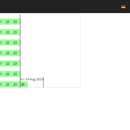
1
22
23
1
22
23
1
22
23
1
22
23
1
22
23
1
22
23
Fri 14 Aug 2026
1
22
23
00