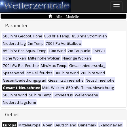
Toggle
naviga
Alle Modelle
Parameter
500 hPa Geopot. Höhe
850 hPa Temp.
850 hPa Stromlinien
Niederschlag
2m Temp
700 hPa Vertikalbew
850 hPa Pot. Äquiv. Temp
10m Wind
2m Taupunkt
CAPE/LI
Hohe Wolken
Mittelhohe Wolken
Niedrige Wolken
700 hPa Rel. Feuchte
Min/Max Temp.
Gesamtniederschlag
Spitzenwind
2m Rel. feuchte
300 hPa Wind
200 hPa Wind
Gesamtbedeckungsgrad
Gesamtschneehöhe
Neuschneehöhe
Gesamt-Neuschnee
Mittl. Wolken
850 hPa Temp. Abweichung
500 hPa Wind
50 hPa Temp
Schnee/Eis
Wellenhoehe
Niederschlagsform
Gebiet
Europa
Mitteleuropa
Alpen
Deutschland
Dänemark
Skandinavien