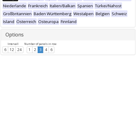
Niederlande
Frankreich
Italien/Balkan
Spanien
Türkei/Nahost
Großbritannien
Baden Württemberg
Westalpen
Belgien
Schweiz
Island
Österreich
Osteuropa
Finnland
Options
Intervall
Number of panels in row
6
12
24
1
2
3
4
6