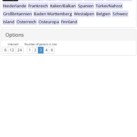
Niederlande
Frankreich
Italien/Balkan
Spanien
Türkei/Nahost
Großbritannien
Baden Württemberg
Westalpen
Belgien
Schweiz
Island
Österreich
Osteuropa
Finnland
Options
Intervall
Number of panels in row
6
12
24
1
2
3
4
6