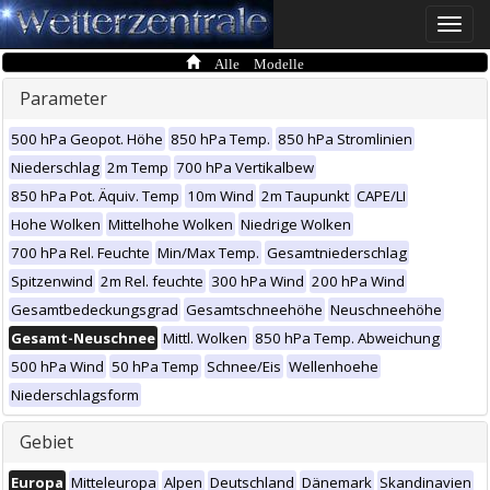
Toggle
naviga
Alle Modelle
Parameter
500 hPa Geopot. Höhe
850 hPa Temp.
850 hPa Stromlinien
Niederschlag
2m Temp
700 hPa Vertikalbew
850 hPa Pot. Äquiv. Temp
10m Wind
2m Taupunkt
CAPE/LI
Hohe Wolken
Mittelhohe Wolken
Niedrige Wolken
700 hPa Rel. Feuchte
Min/Max Temp.
Gesamtniederschlag
Spitzenwind
2m Rel. feuchte
300 hPa Wind
200 hPa Wind
Gesamtbedeckungsgrad
Gesamtschneehöhe
Neuschneehöhe
Gesamt-Neuschnee
Mittl. Wolken
850 hPa Temp. Abweichung
500 hPa Wind
50 hPa Temp
Schnee/Eis
Wellenhoehe
Niederschlagsform
Gebiet
Europa
Mitteleuropa
Alpen
Deutschland
Dänemark
Skandinavien