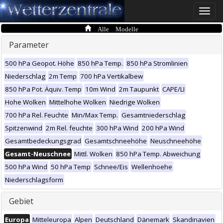
Toggle
naviga
Alle Modelle
Parameter
500 hPa Geopot. Höhe
850 hPa Temp.
850 hPa Stromlinien
Niederschlag
2m Temp
700 hPa Vertikalbew
850 hPa Pot. Äquiv. Temp
10m Wind
2m Taupunkt
CAPE/LI
Hohe Wolken
Mittelhohe Wolken
Niedrige Wolken
700 hPa Rel. Feuchte
Min/Max Temp.
Gesamtniederschlag
Spitzenwind
2m Rel. feuchte
300 hPa Wind
200 hPa Wind
Gesamtbedeckungsgrad
Gesamtschneehöhe
Neuschneehöhe
Gesamt-Neuschnee
Mittl. Wolken
850 hPa Temp. Abweichung
500 hPa Wind
50 hPa Temp
Schnee/Eis
Wellenhoehe
Niederschlagsform
Gebiet
Europa
Mitteleuropa
Alpen
Deutschland
Dänemark
Skandinavien