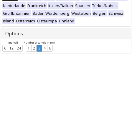
Niederlande
Frankreich
Italien/Balkan
Spanien
Türkei/Nahost
Großbritannien
Baden Württemberg
Westalpen
Belgien
Schweiz
Island
Österreich
Osteuropa
Finnland
Options
Intervall
Number of panels in row
6
12
24
1
2
3
4
6