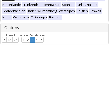
Niederlande
Frankreich
Italien/Balkan
Spanien
Türkei/Nahost
Großbritannien
Baden Württemberg
Westalpen
Belgien
Schweiz
Island
Österreich
Osteuropa
Finnland
Options
Intervall
Number of panels in row
6
12
24
1
2
3
4
6