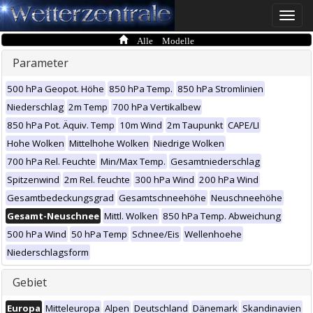
Toggle
naviga
Alle Modelle
Parameter
500 hPa Geopot. Höhe
850 hPa Temp.
850 hPa Stromlinien
Niederschlag
2m Temp
700 hPa Vertikalbew
850 hPa Pot. Äquiv. Temp
10m Wind
2m Taupunkt
CAPE/LI
Hohe Wolken
Mittelhohe Wolken
Niedrige Wolken
700 hPa Rel. Feuchte
Min/Max Temp.
Gesamtniederschlag
Spitzenwind
2m Rel. feuchte
300 hPa Wind
200 hPa Wind
Gesamtbedeckungsgrad
Gesamtschneehöhe
Neuschneehöhe
Gesamt-Neuschnee
Mittl. Wolken
850 hPa Temp. Abweichung
500 hPa Wind
50 hPa Temp
Schnee/Eis
Wellenhoehe
Niederschlagsform
Gebiet
Europa
Mitteleuropa
Alpen
Deutschland
Dänemark
Skandinavien