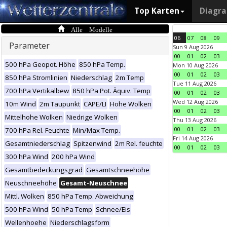
Top Karten
Diagr
Alle Modelle
06
07
08
09
Parameter
Sun 9 Aug 2026
00
01
02
03
500 hPa Geopot. Höhe
850 hPa Temp.
Mon 10 Aug 2026
00
01
02
03
850 hPa Stromlinien
Niederschlag
2m Temp
Tue 11 Aug 2026
700 hPa Vertikalbew
850 hPa Pot. Äquiv. Temp
00
01
02
03
Wed 12 Aug 2026
10m Wind
2m Taupunkt
CAPE/LI
Hohe Wolken
00
01
02
03
Mittelhohe Wolken
Niedrige Wolken
Thu 13 Aug 2026
00
01
02
03
700 hPa Rel. Feuchte
Min/Max Temp.
Fri 14 Aug 2026
Gesamtniederschlag
Spitzenwind
2m Rel. feuchte
00
01
02
03
300 hPa Wind
200 hPa Wind
Gesamtbedeckungsgrad
Gesamtschneehöhe
Neuschneehöhe
Gesamt-Neuschnee
Mittl. Wolken
850 hPa Temp. Abweichung
500 hPa Wind
50 hPa Temp
Schnee/Eis
Wellenhoehe
Niederschlagsform