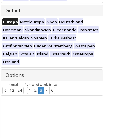
Gebiet
Europa
Mitteleuropa
Alpen
Deutschland
Dänemark
Skandinavien
Niederlande
Frankreich
Italien/Balkan
Spanien
Türkei/Nahost
Großbritannien
Baden Württemberg
Westalpen
Belgien
Schweiz
Island
Österreich
Osteuropa
Finnland
Options
Intervall
Number of panels in row
6
12
24
1
2
3
4
6