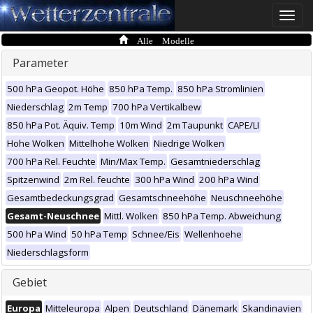
Toggle
naviga
Alle Modelle
Parameter
500 hPa Geopot. Höhe
850 hPa Temp.
850 hPa Stromlinien
Niederschlag
2m Temp
700 hPa Vertikalbew
850 hPa Pot. Äquiv. Temp
10m Wind
2m Taupunkt
CAPE/LI
Hohe Wolken
Mittelhohe Wolken
Niedrige Wolken
700 hPa Rel. Feuchte
Min/Max Temp.
Gesamtniederschlag
Spitzenwind
2m Rel. feuchte
300 hPa Wind
200 hPa Wind
Gesamtbedeckungsgrad
Gesamtschneehöhe
Neuschneehöhe
Gesamt-Neuschnee
Mittl. Wolken
850 hPa Temp. Abweichung
500 hPa Wind
50 hPa Temp
Schnee/Eis
Wellenhoehe
Niederschlagsform
Gebiet
Europa
Mitteleuropa
Alpen
Deutschland
Dänemark
Skandinavien