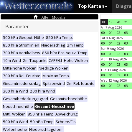
Top Karten
Diagr
Alle Modelle
18
19
20
21
Parameter
Fri 7 Aug 2026
00
01
02
03
500 hPa Geopot. Höhe
850 hPa Temp.
Sat 8 Aug 2026
00
01
02
03
850 hPa Stromlinien
Niederschlag
2m Temp
Sun 9 Aug 2026
700 hPa Vertikalbew
850 hPa Pot. Äquiv. Temp
00
01
02
03
Mon 10 Aug 2026
10m Wind
2m Taupunkt
CAPE/LI
Hohe Wolken
00
01
02
03
Mittelhohe Wolken
Niedrige Wolken
Tue 11 Aug 2026
00
01
02
03
700 hPa Rel. Feuchte
Min/Max Temp.
Wed 12 Aug 2026
Gesamtniederschlag
Spitzenwind
2m Rel. feuchte
00
01
02
03
300 hPa Wind
200 hPa Wind
Gesamtbedeckungsgrad
Gesamtschneehöhe
Neuschneehöhe
Gesamt-Neuschnee
Mittl. Wolken
850 hPa Temp. Abweichung
500 hPa Wind
50 hPa Temp
Schnee/Eis
Wellenhoehe
Niederschlagsform