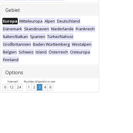
Gebiet
Europa
Mitteleuropa
Alpen
Deutschland
Dänemark
Skandinavien
Niederlande
Frankreich
Italien/Balkan
Spanien
Türkei/Nahost
Großbritannien
Baden Württemberg
Westalpen
Belgien
Schweiz
Island
Österreich
Osteuropa
Finnland
Options
Intervall
Number of panels in row
6
12
24
1
2
3
4
6