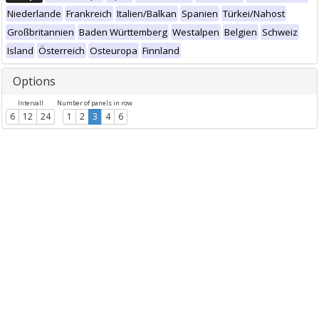
Niederlande
Frankreich
Italien/Balkan
Spanien
Türkei/Nahost
Großbritannien
Baden Württemberg
Westalpen
Belgien
Schweiz
Island
Österreich
Osteuropa
Finnland
Options
Intervall
Number of panels in row
6
12
24
1
2
3
4
6