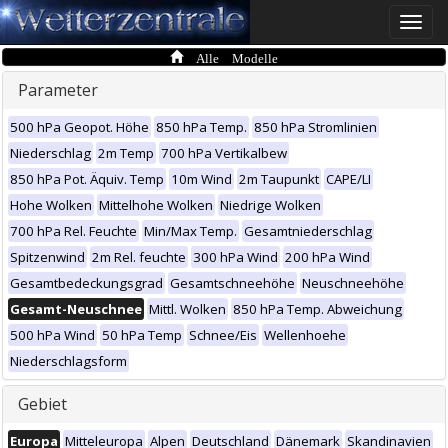
Toggle
naviga
Alle Modelle
Parameter
500 hPa Geopot. Höhe
850 hPa Temp.
850 hPa Stromlinien
Niederschlag
2m Temp
700 hPa Vertikalbew
850 hPa Pot. Äquiv. Temp
10m Wind
2m Taupunkt
CAPE/LI
Hohe Wolken
Mittelhohe Wolken
Niedrige Wolken
700 hPa Rel. Feuchte
Min/Max Temp.
Gesamtniederschlag
Spitzenwind
2m Rel. feuchte
300 hPa Wind
200 hPa Wind
Gesamtbedeckungsgrad
Gesamtschneehöhe
Neuschneehöhe
Gesamt-Neuschnee
Mittl. Wolken
850 hPa Temp. Abweichung
500 hPa Wind
50 hPa Temp
Schnee/Eis
Wellenhoehe
Niederschlagsform
Gebiet
Europa
Mitteleuropa
Alpen
Deutschland
Dänemark
Skandinavien