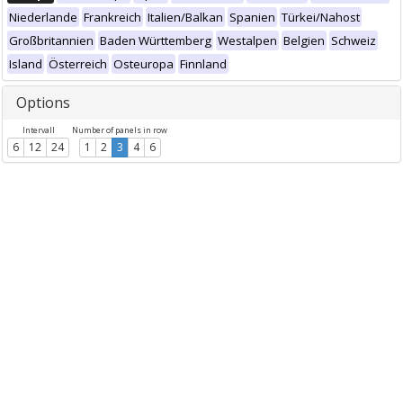
Niederlande
Frankreich
Italien/Balkan
Spanien
Türkei/Nahost
Großbritannien
Baden Württemberg
Westalpen
Belgien
Schweiz
Island
Österreich
Osteuropa
Finnland
Options
Intervall
Number of panels in row
6
12
24
1
2
3
4
6