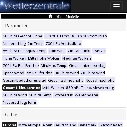
Toggle
naviga
Alle Modelle
Parameter
500 hPa Geopot. Höhe
850 hPa Temp.
850 hPa Stromlinien
Niederschlag
2m Temp
700 hPa Vertikalbew
850 hPa Pot. Äquiv. Temp
10m Wind
2m Taupunkt
CAPE/LI
Hohe Wolken
Mittelhohe Wolken
Niedrige Wolken
700 hPa Rel. Feuchte
Min/Max Temp.
Gesamtniederschlag
Spitzenwind
2m Rel. feuchte
300 hPa Wind
200 hPa Wind
Gesamtbedeckungsgrad
Gesamtschneehöhe
Neuschneehöhe
Gesamt-Neuschnee
Mittl. Wolken
850 hPa Temp. Abweichung
500 hPa Wind
50 hPa Temp
Schnee/Eis
Wellenhoehe
Niederschlagsform
Gebiet
Europa
Mitteleuropa
Alpen
Deutschland
Dänemark
Skandinavien