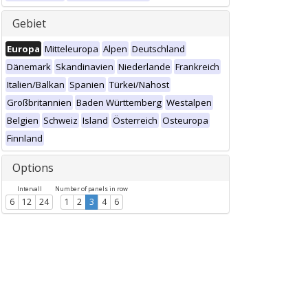
Gebiet
Europa
Mitteleuropa
Alpen
Deutschland
Dänemark
Skandinavien
Niederlande
Frankreich
Italien/Balkan
Spanien
Türkei/Nahost
Großbritannien
Baden Württemberg
Westalpen
Belgien
Schweiz
Island
Österreich
Osteuropa
Finnland
Options
Intervall
Number of panels in row
6
12
24
1
2
3
4
6