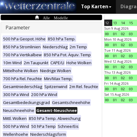
Top Karten
Diagr
Alle Modelle
12
13
14
15
Parameter
Sun 9 Aug 2026
00
01
02
03
500 hPa Geopot. Höhe
850 hPa Temp.
Mon 10 Aug 2026
00
01
02
03
850 hPa Stromlinien
Niederschlag
2m Temp
Tue 11 Aug 2026
700 hPa Vertikalbew
850 hPa Pot. Äquiv. Temp
00
01
02
03
Wed 12 Aug 2026
10m Wind
2m Taupunkt
CAPE/LI
Hohe Wolken
00
01
02
03
Mittelhohe Wolken
Niedrige Wolken
Thu 13 Aug 2026
00
01
02
03
700 hPa Rel. Feuchte
Min/Max Temp.
Fri 14 Aug 2026
Gesamtniederschlag
Spitzenwind
2m Rel. feuchte
00
01
02
03
300 hPa Wind
200 hPa Wind
Sat 15 Aug 2026
00
01
02
03
Gesamtbedeckungsgrad
Gesamtschneehöhe
Neuschneehöhe
Gesamt-Neuschnee
Mittl. Wolken
850 hPa Temp. Abweichung
500 hPa Wind
50 hPa Temp
Schnee/Eis
Wellenhoehe
Niederschlagsform