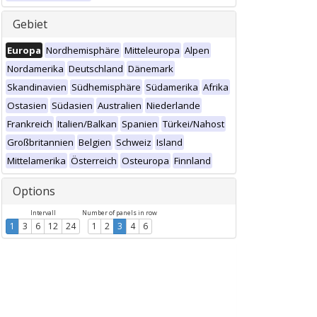
Gebiet
Europa
Nordhemisphäre
Mitteleuropa
Alpen
Nordamerika
Deutschland
Dänemark
Skandinavien
Südhemisphäre
Südamerika
Afrika
Ostasien
Südasien
Australien
Niederlande
Frankreich
Italien/Balkan
Spanien
Türkei/Nahost
Großbritannien
Belgien
Schweiz
Island
Mittelamerika
Österreich
Osteuropa
Finnland
Options
Intervall
Number of panels in row
1
3
6
12
24
1
2
3
4
6