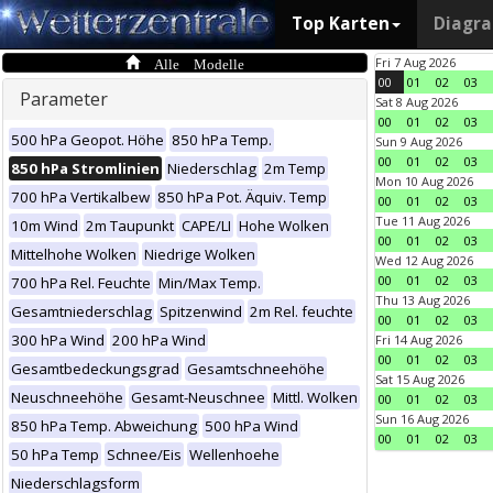
Top Karten
Diagr
Alle Modelle
Fri 7 Aug 2026
00
01
02
03
Parameter
Sat 8 Aug 2026
00
01
02
03
500 hPa Geopot. Höhe
850 hPa Temp.
Sun 9 Aug 2026
00
01
02
03
850 hPa Stromlinien
Niederschlag
2m Temp
Mon 10 Aug 2026
700 hPa Vertikalbew
850 hPa Pot. Äquiv. Temp
00
01
02
03
Tue 11 Aug 2026
10m Wind
2m Taupunkt
CAPE/LI
Hohe Wolken
00
01
02
03
Mittelhohe Wolken
Niedrige Wolken
Wed 12 Aug 2026
00
01
02
03
700 hPa Rel. Feuchte
Min/Max Temp.
Thu 13 Aug 2026
Gesamtniederschlag
Spitzenwind
2m Rel. feuchte
00
01
02
03
300 hPa Wind
200 hPa Wind
Fri 14 Aug 2026
00
01
02
03
Gesamtbedeckungsgrad
Gesamtschneehöhe
Sat 15 Aug 2026
Neuschneehöhe
Gesamt-Neuschnee
Mittl. Wolken
00
01
02
03
Sun 16 Aug 2026
850 hPa Temp. Abweichung
500 hPa Wind
00
01
02
03
50 hPa Temp
Schnee/Eis
Wellenhoehe
Niederschlagsform