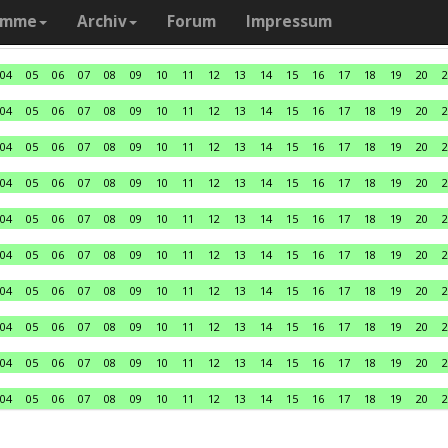
amme
Archiv
Forum
Impressum
04
05
06
07
08
09
10
11
12
13
14
15
16
17
18
19
20
2
04
05
06
07
08
09
10
11
12
13
14
15
16
17
18
19
20
2
04
05
06
07
08
09
10
11
12
13
14
15
16
17
18
19
20
2
04
05
06
07
08
09
10
11
12
13
14
15
16
17
18
19
20
2
04
05
06
07
08
09
10
11
12
13
14
15
16
17
18
19
20
2
04
05
06
07
08
09
10
11
12
13
14
15
16
17
18
19
20
2
04
05
06
07
08
09
10
11
12
13
14
15
16
17
18
19
20
2
04
05
06
07
08
09
10
11
12
13
14
15
16
17
18
19
20
2
04
05
06
07
08
09
10
11
12
13
14
15
16
17
18
19
20
2
04
05
06
07
08
09
10
11
12
13
14
15
16
17
18
19
20
2