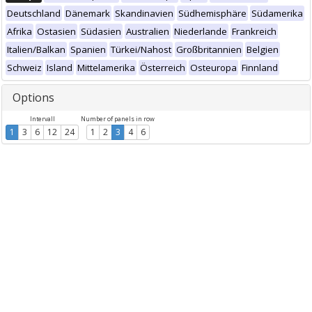
Deutschland
Dänemark
Skandinavien
Südhemisphäre
Südamerika
Afrika
Ostasien
Südasien
Australien
Niederlande
Frankreich
Italien/Balkan
Spanien
Türkei/Nahost
Großbritannien
Belgien
Schweiz
Island
Mittelamerika
Österreich
Osteuropa
Finnland
Options
Intervall
Number of panels in row
1
3
6
12
24
1
2
3
4
6