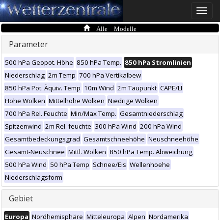
Toggle
naviga
Alle Modelle
Parameter
500 hPa Geopot. Höhe
850 hPa Temp.
850 hPa Stromlinien
Niederschlag
2m Temp
700 hPa Vertikalbew
850 hPa Pot. Äquiv. Temp
10m Wind
2m Taupunkt
CAPE/LI
Hohe Wolken
Mittelhohe Wolken
Niedrige Wolken
700 hPa Rel. Feuchte
Min/Max Temp.
Gesamtniederschlag
Spitzenwind
2m Rel. feuchte
300 hPa Wind
200 hPa Wind
Gesamtbedeckungsgrad
Gesamtschneehöhe
Neuschneehöhe
Gesamt-Neuschnee
Mittl. Wolken
850 hPa Temp. Abweichung
500 hPa Wind
50 hPa Temp
Schnee/Eis
Wellenhoehe
Niederschlagsform
Gebiet
Europa
Nordhemisphäre
Mitteleuropa
Alpen
Nordamerika