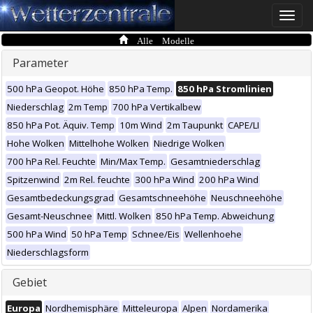
Toggle
naviga
Alle Modelle
Parameter
500 hPa Geopot. Höhe
850 hPa Temp.
850 hPa Stromlinien
Niederschlag
2m Temp
700 hPa Vertikalbew
850 hPa Pot. Äquiv. Temp
10m Wind
2m Taupunkt
CAPE/LI
Hohe Wolken
Mittelhohe Wolken
Niedrige Wolken
700 hPa Rel. Feuchte
Min/Max Temp.
Gesamtniederschlag
Spitzenwind
2m Rel. feuchte
300 hPa Wind
200 hPa Wind
Gesamtbedeckungsgrad
Gesamtschneehöhe
Neuschneehöhe
Gesamt-Neuschnee
Mittl. Wolken
850 hPa Temp. Abweichung
500 hPa Wind
50 hPa Temp
Schnee/Eis
Wellenhoehe
Niederschlagsform
Gebiet
Europa
Nordhemisphäre
Mitteleuropa
Alpen
Nordamerika