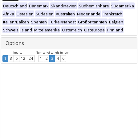
Deutschland
Dänemark
Skandinavien
Südhemisphäre
Südamerika
Afrika
Ostasien
Südasien
Australien
Niederlande
Frankreich
Italien/Balkan
Spanien
Türkei/Nahost
Großbritannien
Belgien
Schweiz
Island
Mittelamerika
Österreich
Osteuropa
Finnland
Options
Intervall
Number of panels in row
1
3
6
12
24
1
2
3
4
6