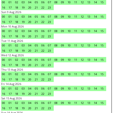
00
01
02
03
04
05
06
07
08
09
10
11
12
13
14
15
16
17
18
19
20
21
22
23
Sun 9 Aug 2026
00
01
02
03
04
05
06
07
08
09
10
11
12
13
14
15
16
17
18
19
20
21
22
23
Mon 10 Aug 2026
00
01
02
03
04
05
06
07
08
09
10
11
12
13
14
15
16
17
18
19
20
21
22
23
Tue 11 Aug 2026
00
01
02
03
04
05
06
07
08
09
10
11
12
13
14
15
16
17
18
19
20
21
22
23
Wed 12 Aug 2026
00
01
02
03
04
05
06
07
08
09
10
11
12
13
14
15
16
17
18
19
20
21
22
23
Thu 13 Aug 2026
00
01
02
03
04
05
06
07
08
09
10
11
12
13
14
15
16
17
18
19
20
21
22
23
Fri 14 Aug 2026
00
01
02
03
04
05
06
07
08
09
10
11
12
13
14
15
16
17
18
19
20
21
22
23
Sat 15 Aug 2026
00
01
02
03
04
05
06
07
08
09
10
11
12
13
14
15
16
17
18
19
20
21
22
23
Sun 16 Aug 2026