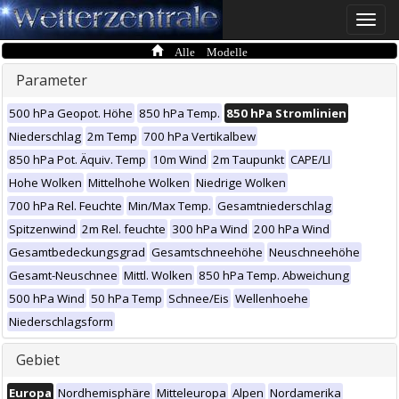
Toggle
naviga
Alle Modelle
Parameter
500 hPa Geopot. Höhe
850 hPa Temp.
850 hPa Stromlinien
Niederschlag
2m Temp
700 hPa Vertikalbew
850 hPa Pot. Äquiv. Temp
10m Wind
2m Taupunkt
CAPE/LI
Hohe Wolken
Mittelhohe Wolken
Niedrige Wolken
700 hPa Rel. Feuchte
Min/Max Temp.
Gesamtniederschlag
Spitzenwind
2m Rel. feuchte
300 hPa Wind
200 hPa Wind
Gesamtbedeckungsgrad
Gesamtschneehöhe
Neuschneehöhe
Gesamt-Neuschnee
Mittl. Wolken
850 hPa Temp. Abweichung
500 hPa Wind
50 hPa Temp
Schnee/Eis
Wellenhoehe
Niederschlagsform
Gebiet
Europa
Nordhemisphäre
Mitteleuropa
Alpen
Nordamerika