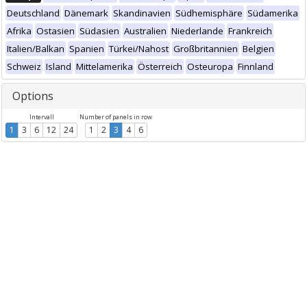
Deutschland
Dänemark
Skandinavien
Südhemisphäre
Südamerika
Afrika
Ostasien
Südasien
Australien
Niederlande
Frankreich
Italien/Balkan
Spanien
Türkei/Nahost
Großbritannien
Belgien
Schweiz
Island
Mittelamerika
Österreich
Osteuropa
Finnland
Options
Intervall
Number of panels in row
1
3
6
12
24
1
2
3
4
6