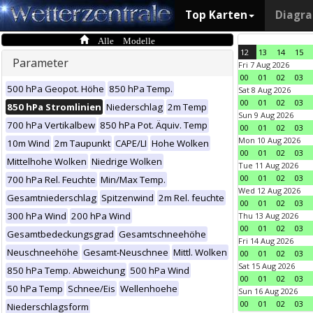
Top Karten
Diagr
Alle Modelle
12
13
14
15
Parameter
Fri 7 Aug 2026
00
01
02
03
500 hPa Geopot. Höhe
850 hPa Temp.
Sat 8 Aug 2026
00
01
02
03
850 hPa Stromlinien
Niederschlag
2m Temp
Sun 9 Aug 2026
700 hPa Vertikalbew
850 hPa Pot. Äquiv. Temp
00
01
02
03
Mon 10 Aug 2026
10m Wind
2m Taupunkt
CAPE/LI
Hohe Wolken
00
01
02
03
Mittelhohe Wolken
Niedrige Wolken
Tue 11 Aug 2026
00
01
02
03
700 hPa Rel. Feuchte
Min/Max Temp.
Wed 12 Aug 2026
Gesamtniederschlag
Spitzenwind
2m Rel. feuchte
00
01
02
03
300 hPa Wind
200 hPa Wind
Thu 13 Aug 2026
00
01
02
03
Gesamtbedeckungsgrad
Gesamtschneehöhe
Fri 14 Aug 2026
Neuschneehöhe
Gesamt-Neuschnee
Mittl. Wolken
00
01
02
03
Sat 15 Aug 2026
850 hPa Temp. Abweichung
500 hPa Wind
00
01
02
03
50 hPa Temp
Schnee/Eis
Wellenhoehe
Sun 16 Aug 2026
00
01
02
03
Niederschlagsform