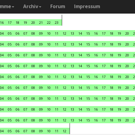
amme
Archiv
Forum
Impressum
16
17
18
19
20
21
22
23
04
05
06
07
08
09
10
11
12
13
14
15
16
17
18
19
20
2
04
05
06
07
08
09
10
11
12
13
14
15
16
17
18
19
20
2
04
05
06
07
08
09
10
11
12
13
14
15
16
17
18
19
20
2
04
05
06
07
08
09
10
11
12
13
14
15
16
17
18
19
20
2
04
05
06
07
08
09
10
11
12
13
14
15
16
17
18
19
20
2
04
05
06
07
08
09
10
11
12
13
14
15
16
17
18
19
20
2
04
05
06
07
08
09
10
11
12
13
14
15
16
17
18
19
20
2
04
05
06
07
08
09
10
11
12
13
14
15
16
17
18
19
20
2
04
05
06
07
08
09
10
11
12
13
14
15
16
17
18
19
20
2
04
05
06
07
08
09
10
11
12