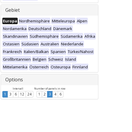
Gebiet
Europa
Nordhemisphäre
Mitteleuropa
Alpen
Nordamerika
Deutschland
Dänemark
Skandinavien
Südhemisphäre
Südamerika
Afrika
Ostasien
Südasien
Australien
Niederlande
Frankreich
Italien/Balkan
Spanien
Türkei/Nahost
Großbritannien
Belgien
Schweiz
Island
Mittelamerika
Österreich
Osteuropa
Finnland
Options
Intervall
Number of panels in row
1
3
6
12
24
1
2
3
4
6