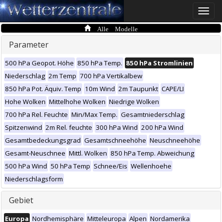
Toggle
naviga
Alle Modelle
Parameter
500 hPa Geopot. Höhe
850 hPa Temp.
850 hPa Stromlinien
Niederschlag
2m Temp
700 hPa Vertikalbew
850 hPa Pot. Äquiv. Temp
10m Wind
2m Taupunkt
CAPE/LI
Hohe Wolken
Mittelhohe Wolken
Niedrige Wolken
700 hPa Rel. Feuchte
Min/Max Temp.
Gesamtniederschlag
Spitzenwind
2m Rel. feuchte
300 hPa Wind
200 hPa Wind
Gesamtbedeckungsgrad
Gesamtschneehöhe
Neuschneehöhe
Gesamt-Neuschnee
Mittl. Wolken
850 hPa Temp. Abweichung
500 hPa Wind
50 hPa Temp
Schnee/Eis
Wellenhoehe
Niederschlagsform
Gebiet
Europa
Nordhemisphäre
Mitteleuropa
Alpen
Nordamerika