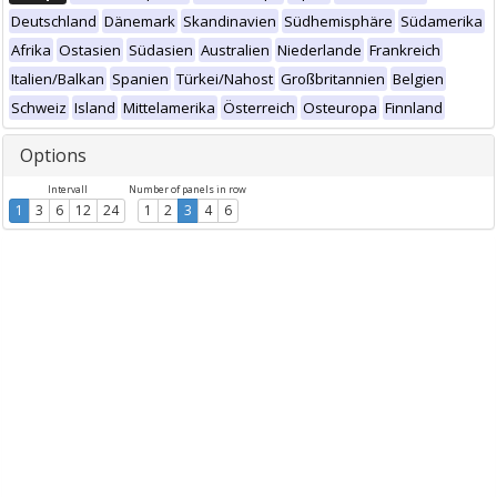
Deutschland
Dänemark
Skandinavien
Südhemisphäre
Südamerika
Afrika
Ostasien
Südasien
Australien
Niederlande
Frankreich
Italien/Balkan
Spanien
Türkei/Nahost
Großbritannien
Belgien
Schweiz
Island
Mittelamerika
Österreich
Osteuropa
Finnland
Options
Intervall
Number of panels in row
1
3
6
12
24
1
2
3
4
6