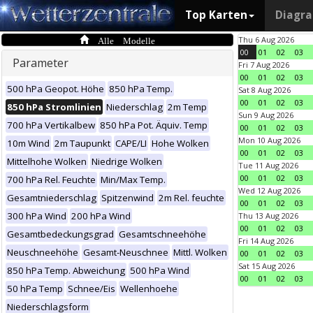
Top Karten
Diagr
Alle Modelle
Thu 6 Aug 2026
00
01
02
03
Parameter
Fri 7 Aug 2026
00
01
02
03
500 hPa Geopot. Höhe
850 hPa Temp.
Sat 8 Aug 2026
00
01
02
03
850 hPa Stromlinien
Niederschlag
2m Temp
Sun 9 Aug 2026
700 hPa Vertikalbew
850 hPa Pot. Äquiv. Temp
00
01
02
03
Mon 10 Aug 2026
10m Wind
2m Taupunkt
CAPE/LI
Hohe Wolken
00
01
02
03
Mittelhohe Wolken
Niedrige Wolken
Tue 11 Aug 2026
00
01
02
03
700 hPa Rel. Feuchte
Min/Max Temp.
Wed 12 Aug 2026
Gesamtniederschlag
Spitzenwind
2m Rel. feuchte
00
01
02
03
300 hPa Wind
200 hPa Wind
Thu 13 Aug 2026
00
01
02
03
Gesamtbedeckungsgrad
Gesamtschneehöhe
Fri 14 Aug 2026
Neuschneehöhe
Gesamt-Neuschnee
Mittl. Wolken
00
01
02
03
Sat 15 Aug 2026
850 hPa Temp. Abweichung
500 hPa Wind
00
01
02
03
50 hPa Temp
Schnee/Eis
Wellenhoehe
Niederschlagsform