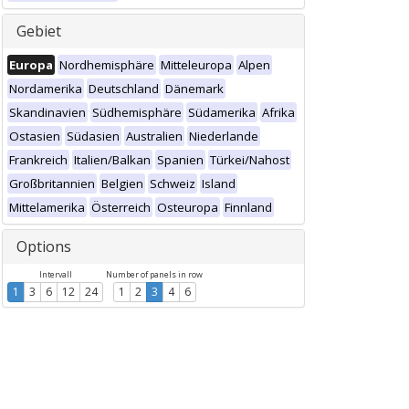
Gebiet
Europa
Nordhemisphäre
Mitteleuropa
Alpen
Nordamerika
Deutschland
Dänemark
Skandinavien
Südhemisphäre
Südamerika
Afrika
Ostasien
Südasien
Australien
Niederlande
Frankreich
Italien/Balkan
Spanien
Türkei/Nahost
Großbritannien
Belgien
Schweiz
Island
Mittelamerika
Österreich
Osteuropa
Finnland
Options
Intervall
Number of panels in row
1
3
6
12
24
1
2
3
4
6