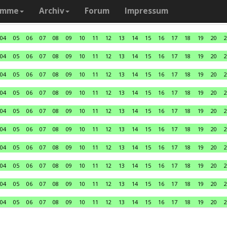
amme
Archiv
Forum
Impressum
04
05
06
07
08
09
10
11
12
13
14
15
16
17
18
19
20
2
04
05
06
07
08
09
10
11
12
13
14
15
16
17
18
19
20
2
04
05
06
07
08
09
10
11
12
13
14
15
16
17
18
19
20
2
04
05
06
07
08
09
10
11
12
13
14
15
16
17
18
19
20
2
04
05
06
07
08
09
10
11
12
13
14
15
16
17
18
19
20
2
04
05
06
07
08
09
10
11
12
13
14
15
16
17
18
19
20
2
04
05
06
07
08
09
10
11
12
13
14
15
16
17
18
19
20
2
04
05
06
07
08
09
10
11
12
13
14
15
16
17
18
19
20
2
04
05
06
07
08
09
10
11
12
13
14
15
16
17
18
19
20
2
04
05
06
07
08
09
10
11
12
13
14
15
16
17
18
19
20
2