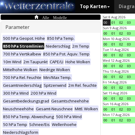
Top Karten
Diagr
Alle Modelle
Sat 8 Aug 2026
00
01
02
03
Parameter
Sun 9 Aug 2026
00
01
02
03
500 hPa Geopot. Höhe
850 hPa Temp.
Mon 10 Aug 2026
00
01
02
03
850 hPa Stromlinien
Niederschlag
2m Temp
Tue 11 Aug 2026
700 hPa Vertikalbew
850 hPa Pot. Äquiv. Temp
00
01
02
03
Wed 12 Aug 2026
10m Wind
2m Taupunkt
CAPE/LI
Hohe Wolken
00
01
02
03
Mittelhohe Wolken
Niedrige Wolken
Thu 13 Aug 2026
00
01
02
03
700 hPa Rel. Feuchte
Min/Max Temp.
Fri 14 Aug 2026
Gesamtniederschlag
Spitzenwind
2m Rel. feuchte
00
01
02
03
300 hPa Wind
200 hPa Wind
Sat 15 Aug 2026
00
01
02
03
Gesamtbedeckungsgrad
Gesamtschneehöhe
Sun 16 Aug 2026
Neuschneehöhe
Gesamt-Neuschnee
Mittl. Wolken
00
01
02
03
Mon 17 Aug 2026
850 hPa Temp. Abweichung
500 hPa Wind
00
01
02
03
50 hPa Temp
Schnee/Eis
Wellenhoehe
Niederschlagsform