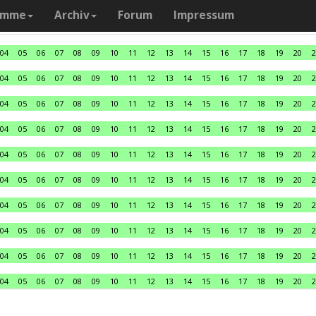
amme
Archiv
Forum
Impressum
04
05
06
07
08
09
10
11
12
13
14
15
16
17
18
19
20
2
04
05
06
07
08
09
10
11
12
13
14
15
16
17
18
19
20
2
04
05
06
07
08
09
10
11
12
13
14
15
16
17
18
19
20
2
04
05
06
07
08
09
10
11
12
13
14
15
16
17
18
19
20
2
04
05
06
07
08
09
10
11
12
13
14
15
16
17
18
19
20
2
04
05
06
07
08
09
10
11
12
13
14
15
16
17
18
19
20
2
04
05
06
07
08
09
10
11
12
13
14
15
16
17
18
19
20
2
04
05
06
07
08
09
10
11
12
13
14
15
16
17
18
19
20
2
04
05
06
07
08
09
10
11
12
13
14
15
16
17
18
19
20
2
04
05
06
07
08
09
10
11
12
13
14
15
16
17
18
19
20
2