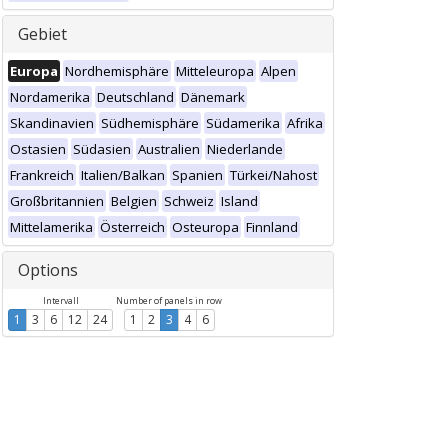
Gebiet
Europa
Nordhemisphäre
Mitteleuropa
Alpen
Nordamerika
Deutschland
Dänemark
Skandinavien
Südhemisphäre
Südamerika
Afrika
Ostasien
Südasien
Australien
Niederlande
Frankreich
Italien/Balkan
Spanien
Türkei/Nahost
Großbritannien
Belgien
Schweiz
Island
Mittelamerika
Österreich
Osteuropa
Finnland
Options
Intervall
Number of panels in row
1
3
6
12
24
1
2
3
4
6