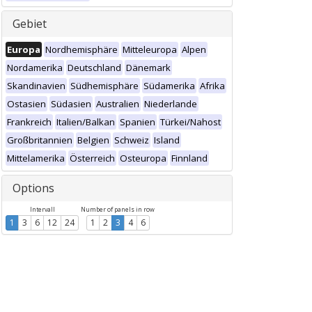
Gebiet
Europa
Nordhemisphäre
Mitteleuropa
Alpen
Nordamerika
Deutschland
Dänemark
Skandinavien
Südhemisphäre
Südamerika
Afrika
Ostasien
Südasien
Australien
Niederlande
Frankreich
Italien/Balkan
Spanien
Türkei/Nahost
Großbritannien
Belgien
Schweiz
Island
Mittelamerika
Österreich
Osteuropa
Finnland
Options
Intervall
Number of panels in row
1
3
6
12
24
1
2
3
4
6