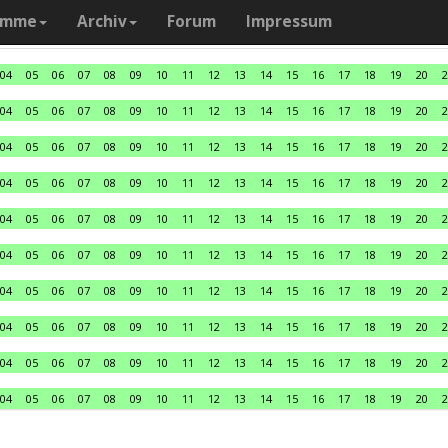
amme
Archiv
Forum
Impressum
04
05
06
07
08
09
10
11
12
13
14
15
16
17
18
19
20
2
04
05
06
07
08
09
10
11
12
13
14
15
16
17
18
19
20
2
04
05
06
07
08
09
10
11
12
13
14
15
16
17
18
19
20
2
04
05
06
07
08
09
10
11
12
13
14
15
16
17
18
19
20
2
04
05
06
07
08
09
10
11
12
13
14
15
16
17
18
19
20
2
04
05
06
07
08
09
10
11
12
13
14
15
16
17
18
19
20
2
04
05
06
07
08
09
10
11
12
13
14
15
16
17
18
19
20
2
04
05
06
07
08
09
10
11
12
13
14
15
16
17
18
19
20
2
04
05
06
07
08
09
10
11
12
13
14
15
16
17
18
19
20
2
04
05
06
07
08
09
10
11
12
13
14
15
16
17
18
19
20
2