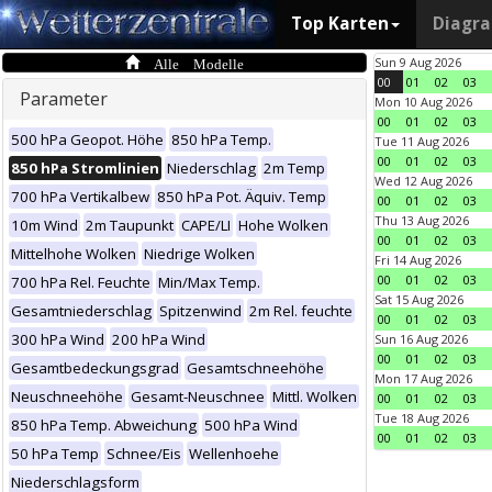
Top Karten
Diagr
Alle Modelle
Sun 9 Aug 2026
00
01
02
03
Parameter
Mon 10 Aug 2026
00
01
02
03
500 hPa Geopot. Höhe
850 hPa Temp.
Tue 11 Aug 2026
00
01
02
03
850 hPa Stromlinien
Niederschlag
2m Temp
Wed 12 Aug 2026
700 hPa Vertikalbew
850 hPa Pot. Äquiv. Temp
00
01
02
03
Thu 13 Aug 2026
10m Wind
2m Taupunkt
CAPE/LI
Hohe Wolken
00
01
02
03
Mittelhohe Wolken
Niedrige Wolken
Fri 14 Aug 2026
00
01
02
03
700 hPa Rel. Feuchte
Min/Max Temp.
Sat 15 Aug 2026
Gesamtniederschlag
Spitzenwind
2m Rel. feuchte
00
01
02
03
300 hPa Wind
200 hPa Wind
Sun 16 Aug 2026
00
01
02
03
Gesamtbedeckungsgrad
Gesamtschneehöhe
Mon 17 Aug 2026
Neuschneehöhe
Gesamt-Neuschnee
Mittl. Wolken
00
01
02
03
Tue 18 Aug 2026
850 hPa Temp. Abweichung
500 hPa Wind
00
01
02
03
50 hPa Temp
Schnee/Eis
Wellenhoehe
Niederschlagsform