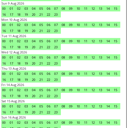
Sun 9 Aug 2026
00
01
02
03
04
05
06
07
08
09
10
11
12
13
14
15
16
17
18
19
20
21
22
23
Mon 10 Aug 2026
00
01
02
03
04
05
06
07
08
09
10
11
12
13
14
15
16
17
18
19
20
21
22
23
Tue 11 Aug 2026
00
01
02
03
04
05
06
07
08
09
10
11
12
13
14
15
16
17
18
19
20
21
22
23
Wed 12 Aug 2026
00
01
02
03
04
05
06
07
08
09
10
11
12
13
14
15
16
17
18
19
20
21
22
23
Thu 13 Aug 2026
00
01
02
03
04
05
06
07
08
09
10
11
12
13
14
15
16
17
18
19
20
21
22
23
Fri 14 Aug 2026
00
01
02
03
04
05
06
07
08
09
10
11
12
13
14
15
16
17
18
19
20
21
22
23
Sat 15 Aug 2026
00
01
02
03
04
05
06
07
08
09
10
11
12
13
14
15
16
17
18
19
20
21
22
23
Sun 16 Aug 2026
00
01
02
03
04
05
06
07
08
09
10
11
12
13
14
15