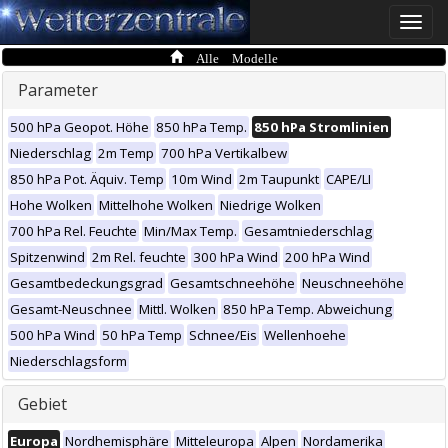
Toggle
naviga
Alle Modelle
Parameter
500 hPa Geopot. Höhe
850 hPa Temp.
850 hPa Stromlinien
Niederschlag
2m Temp
700 hPa Vertikalbew
850 hPa Pot. Äquiv. Temp
10m Wind
2m Taupunkt
CAPE/LI
Hohe Wolken
Mittelhohe Wolken
Niedrige Wolken
700 hPa Rel. Feuchte
Min/Max Temp.
Gesamtniederschlag
Spitzenwind
2m Rel. feuchte
300 hPa Wind
200 hPa Wind
Gesamtbedeckungsgrad
Gesamtschneehöhe
Neuschneehöhe
Gesamt-Neuschnee
Mittl. Wolken
850 hPa Temp. Abweichung
500 hPa Wind
50 hPa Temp
Schnee/Eis
Wellenhoehe
Niederschlagsform
Gebiet
Europa
Nordhemisphäre
Mitteleuropa
Alpen
Nordamerika