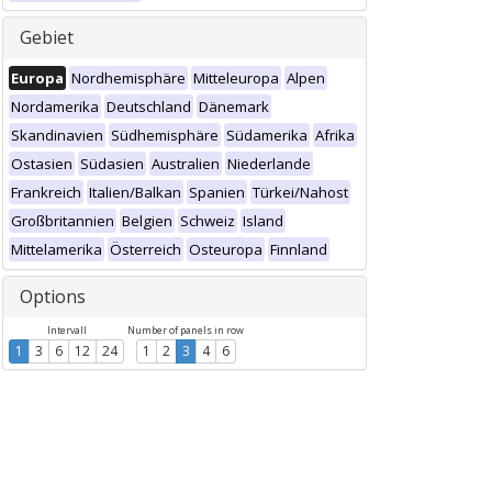
Gebiet
Europa
Nordhemisphäre
Mitteleuropa
Alpen
Nordamerika
Deutschland
Dänemark
Skandinavien
Südhemisphäre
Südamerika
Afrika
Ostasien
Südasien
Australien
Niederlande
Frankreich
Italien/Balkan
Spanien
Türkei/Nahost
Großbritannien
Belgien
Schweiz
Island
Mittelamerika
Österreich
Osteuropa
Finnland
Options
Intervall
Number of panels in row
1
3
6
12
24
1
2
3
4
6