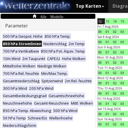
Top Karten
Diagr
Alle Modelle
12
13
14
15
Parameter
Fri 7 Aug 2026
00
01
02
03
500 hPa Geopot. Höhe
850 hPa Temp.
Sat 8 Aug 2026
00
01
02
03
850 hPa Stromlinien
Niederschlag
2m Temp
Sun 9 Aug 2026
700 hPa Vertikalbew
850 hPa Pot. Äquiv. Temp
00
01
02
03
Mon 10 Aug 2026
10m Wind
2m Taupunkt
CAPE/LI
Hohe Wolken
00
01
02
03
Mittelhohe Wolken
Niedrige Wolken
Tue 11 Aug 2026
00
01
02
03
700 hPa Rel. Feuchte
Min/Max Temp.
Wed 12 Aug 2026
Gesamtniederschlag
Spitzenwind
2m Rel. feuchte
00
01
02
03
300 hPa Wind
200 hPa Wind
Thu 13 Aug 2026
00
01
02
03
Gesamtbedeckungsgrad
Gesamtschneehöhe
Fri 14 Aug 2026
Neuschneehöhe
Gesamt-Neuschnee
Mittl. Wolken
00
01
02
03
Sat 15 Aug 2026
850 hPa Temp. Abweichung
500 hPa Wind
00
01
02
03
50 hPa Temp
Schnee/Eis
Wellenhoehe
Sun 16 Aug 2026
00
01
02
03
Niederschlagsform