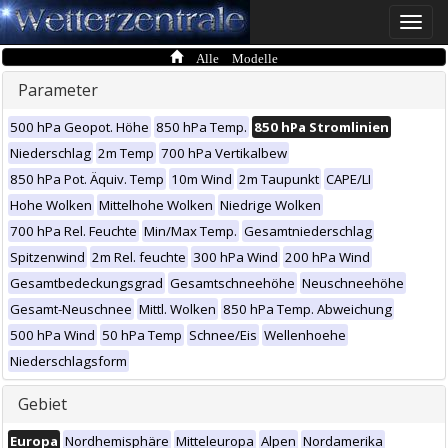
Toggle
naviga
Alle Modelle
Parameter
500 hPa Geopot. Höhe
850 hPa Temp.
850 hPa Stromlinien
Niederschlag
2m Temp
700 hPa Vertikalbew
850 hPa Pot. Äquiv. Temp
10m Wind
2m Taupunkt
CAPE/LI
Hohe Wolken
Mittelhohe Wolken
Niedrige Wolken
700 hPa Rel. Feuchte
Min/Max Temp.
Gesamtniederschlag
Spitzenwind
2m Rel. feuchte
300 hPa Wind
200 hPa Wind
Gesamtbedeckungsgrad
Gesamtschneehöhe
Neuschneehöhe
Gesamt-Neuschnee
Mittl. Wolken
850 hPa Temp. Abweichung
500 hPa Wind
50 hPa Temp
Schnee/Eis
Wellenhoehe
Niederschlagsform
Gebiet
Europa
Nordhemisphäre
Mitteleuropa
Alpen
Nordamerika