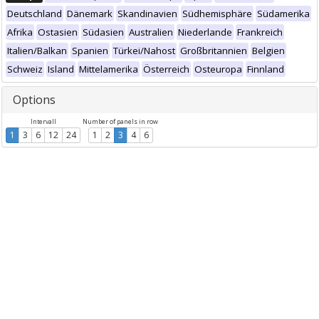
Deutschland
Dänemark
Skandinavien
Südhemisphäre
Südamerika
Afrika
Ostasien
Südasien
Australien
Niederlande
Frankreich
Italien/Balkan
Spanien
Türkei/Nahost
Großbritannien
Belgien
Schweiz
Island
Mittelamerika
Österreich
Osteuropa
Finnland
Options
Intervall
Number of panels in row
1
3
6
12
24
1
2
3
4
6