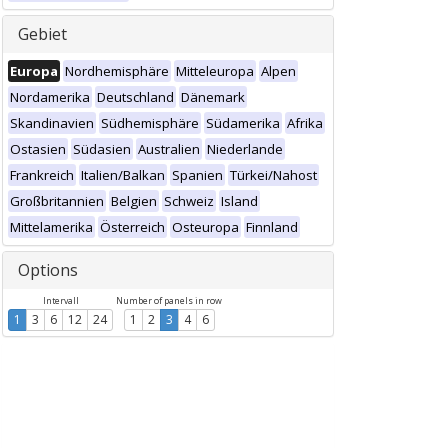
Gebiet
Europa
Nordhemisphäre
Mitteleuropa
Alpen
Nordamerika
Deutschland
Dänemark
Skandinavien
Südhemisphäre
Südamerika
Afrika
Ostasien
Südasien
Australien
Niederlande
Frankreich
Italien/Balkan
Spanien
Türkei/Nahost
Großbritannien
Belgien
Schweiz
Island
Mittelamerika
Österreich
Osteuropa
Finnland
Options
Intervall
Number of panels in row
1
3
6
12
24
1
2
3
4
6