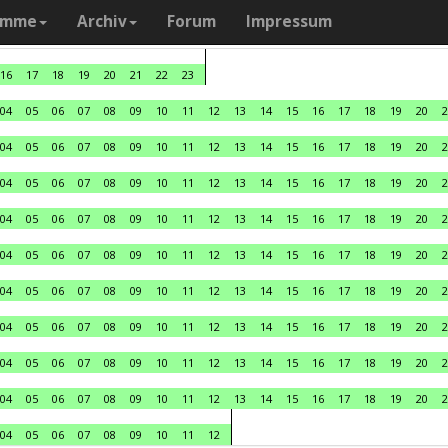
amme
Archiv
Forum
Impressum
16
17
18
19
20
21
22
23
04
05
06
07
08
09
10
11
12
13
14
15
16
17
18
19
20
2
04
05
06
07
08
09
10
11
12
13
14
15
16
17
18
19
20
2
04
05
06
07
08
09
10
11
12
13
14
15
16
17
18
19
20
2
04
05
06
07
08
09
10
11
12
13
14
15
16
17
18
19
20
2
04
05
06
07
08
09
10
11
12
13
14
15
16
17
18
19
20
2
04
05
06
07
08
09
10
11
12
13
14
15
16
17
18
19
20
2
04
05
06
07
08
09
10
11
12
13
14
15
16
17
18
19
20
2
04
05
06
07
08
09
10
11
12
13
14
15
16
17
18
19
20
2
04
05
06
07
08
09
10
11
12
13
14
15
16
17
18
19
20
2
04
05
06
07
08
09
10
11
12