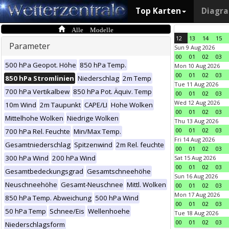
Top Karten
Diagr
Alle Modelle
12
13
14
15
Parameter
Sun 9 Aug 2026
00
01
02
03
500 hPa Geopot. Höhe
850 hPa Temp.
Mon 10 Aug 2026
00
01
02
03
850 hPa Stromlinien
Niederschlag
2m Temp
Tue 11 Aug 2026
700 hPa Vertikalbew
850 hPa Pot. Äquiv. Temp
00
01
02
03
Wed 12 Aug 2026
10m Wind
2m Taupunkt
CAPE/LI
Hohe Wolken
00
01
02
03
Mittelhohe Wolken
Niedrige Wolken
Thu 13 Aug 2026
00
01
02
03
700 hPa Rel. Feuchte
Min/Max Temp.
Fri 14 Aug 2026
Gesamtniederschlag
Spitzenwind
2m Rel. feuchte
00
01
02
03
300 hPa Wind
200 hPa Wind
Sat 15 Aug 2026
00
01
02
03
Gesamtbedeckungsgrad
Gesamtschneehöhe
Sun 16 Aug 2026
Neuschneehöhe
Gesamt-Neuschnee
Mittl. Wolken
00
01
02
03
Mon 17 Aug 2026
850 hPa Temp. Abweichung
500 hPa Wind
00
01
02
03
50 hPa Temp
Schnee/Eis
Wellenhoehe
Tue 18 Aug 2026
00
01
02
03
Niederschlagsform