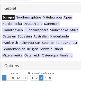
Gebiet
Europa
Nordhemisphäre
Mitteleuropa
Alpen
Nordamerika
Deutschland
Dänemark
Skandinavien
Südhemisphäre
Südamerika
Afrika
Ostasien
Südasien
Australien
Niederlande
Frankreich
Italien/Balkan
Spanien
Türkei/Nahost
Großbritannien
Belgien
Schweiz
Island
Mittelamerika
Österreich
Osteuropa
Finnland
Options
Intervall
Number of panels in row
1
3
6
12
24
1
2
3
4
6