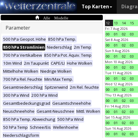
Top Karten
Diagr
Alle Modelle
12
13
14
15
Parameter
Fri 7 Aug 2026
00
01
02
03
500 hPa Geopot. Höhe
850 hPa Temp.
Sat 8 Aug 2026
00
01
02
03
850 hPa Stromlinien
Niederschlag
2m Temp
Sun 9 Aug 2026
700 hPa Vertikalbew
850 hPa Pot. Äquiv. Temp
00
01
02
03
Mon 10 Aug 2026
10m Wind
2m Taupunkt
CAPE/LI
Hohe Wolken
00
01
02
03
Mittelhohe Wolken
Niedrige Wolken
Tue 11 Aug 2026
00
01
02
03
700 hPa Rel. Feuchte
Min/Max Temp.
Wed 12 Aug 2026
Gesamtniederschlag
Spitzenwind
2m Rel. feuchte
00
01
02
03
300 hPa Wind
200 hPa Wind
Thu 13 Aug 2026
00
01
02
03
Gesamtbedeckungsgrad
Gesamtschneehöhe
Fri 14 Aug 2026
Neuschneehöhe
Gesamt-Neuschnee
Mittl. Wolken
00
01
02
03
Sat 15 Aug 2026
850 hPa Temp. Abweichung
500 hPa Wind
00
01
02
03
50 hPa Temp
Schnee/Eis
Wellenhoehe
Sun 16 Aug 2026
00
01
02
03
Niederschlagsform