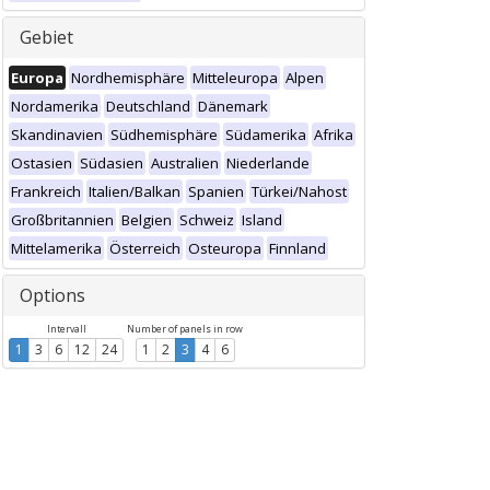
Gebiet
Europa
Nordhemisphäre
Mitteleuropa
Alpen
Nordamerika
Deutschland
Dänemark
Skandinavien
Südhemisphäre
Südamerika
Afrika
Ostasien
Südasien
Australien
Niederlande
Frankreich
Italien/Balkan
Spanien
Türkei/Nahost
Großbritannien
Belgien
Schweiz
Island
Mittelamerika
Österreich
Osteuropa
Finnland
Options
Intervall
Number of panels in row
1
3
6
12
24
1
2
3
4
6