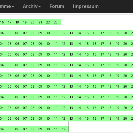
amme
Archiv
Forum
Impressum
16
17
18
19
20
21
22
23
04
05
06
07
08
09
10
11
12
13
14
15
16
17
18
19
20
2
04
05
06
07
08
09
10
11
12
13
14
15
16
17
18
19
20
2
04
05
06
07
08
09
10
11
12
13
14
15
16
17
18
19
20
2
04
05
06
07
08
09
10
11
12
13
14
15
16
17
18
19
20
2
04
05
06
07
08
09
10
11
12
13
14
15
16
17
18
19
20
2
04
05
06
07
08
09
10
11
12
13
14
15
16
17
18
19
20
2
04
05
06
07
08
09
10
11
12
13
14
15
16
17
18
19
20
2
04
05
06
07
08
09
10
11
12
13
14
15
16
17
18
19
20
2
04
05
06
07
08
09
10
11
12
13
14
15
16
17
18
19
20
2
04
05
06
07
08
09
10
11
12