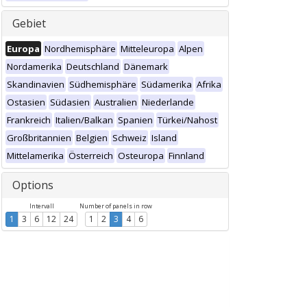
Gebiet
Europa
Nordhemisphäre
Mitteleuropa
Alpen
Nordamerika
Deutschland
Dänemark
Skandinavien
Südhemisphäre
Südamerika
Afrika
Ostasien
Südasien
Australien
Niederlande
Frankreich
Italien/Balkan
Spanien
Türkei/Nahost
Großbritannien
Belgien
Schweiz
Island
Mittelamerika
Österreich
Osteuropa
Finnland
Options
Intervall
Number of panels in row
1
3
6
12
24
1
2
3
4
6