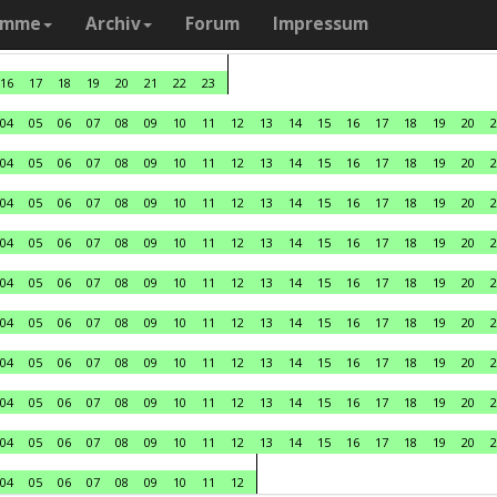
amme
Archiv
Forum
Impressum
16
17
18
19
20
21
22
23
04
05
06
07
08
09
10
11
12
13
14
15
16
17
18
19
20
2
04
05
06
07
08
09
10
11
12
13
14
15
16
17
18
19
20
2
04
05
06
07
08
09
10
11
12
13
14
15
16
17
18
19
20
2
04
05
06
07
08
09
10
11
12
13
14
15
16
17
18
19
20
2
04
05
06
07
08
09
10
11
12
13
14
15
16
17
18
19
20
2
04
05
06
07
08
09
10
11
12
13
14
15
16
17
18
19
20
2
04
05
06
07
08
09
10
11
12
13
14
15
16
17
18
19
20
2
04
05
06
07
08
09
10
11
12
13
14
15
16
17
18
19
20
2
04
05
06
07
08
09
10
11
12
13
14
15
16
17
18
19
20
2
04
05
06
07
08
09
10
11
12