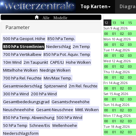
Top Karten
Diagr
Alle Modelle
12
13
14
15
Parameter
Sun 9 Aug 2026
00
01
02
03
500 hPa Geopot. Höhe
850 hPa Temp.
Mon 10 Aug 2026
00
01
02
03
850 hPa Stromlinien
Niederschlag
2m Temp
Tue 11 Aug 2026
700 hPa Vertikalbew
850 hPa Pot. Äquiv. Temp
00
01
02
03
Wed 12 Aug 2026
10m Wind
2m Taupunkt
CAPE/LI
Hohe Wolken
00
01
02
03
Mittelhohe Wolken
Niedrige Wolken
Thu 13 Aug 2026
00
01
02
03
700 hPa Rel. Feuchte
Min/Max Temp.
Fri 14 Aug 2026
Gesamtniederschlag
Spitzenwind
2m Rel. feuchte
00
01
02
03
300 hPa Wind
200 hPa Wind
Sat 15 Aug 2026
00
01
02
03
Gesamtbedeckungsgrad
Gesamtschneehöhe
Sun 16 Aug 2026
Neuschneehöhe
Gesamt-Neuschnee
Mittl. Wolken
00
01
02
03
Mon 17 Aug 2026
850 hPa Temp. Abweichung
500 hPa Wind
00
01
02
03
50 hPa Temp
Schnee/Eis
Wellenhoehe
Tue 18 Aug 2026
00
01
02
03
Niederschlagsform