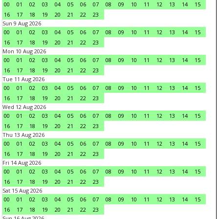
00
01
02
03
04
05
06
07
08
09
10
11
12
13
14
15
16
17
18
19
20
21
22
23
Sun 9 Aug 2026
00
01
02
03
04
05
06
07
08
09
10
11
12
13
14
15
16
17
18
19
20
21
22
23
Mon 10 Aug 2026
00
01
02
03
04
05
06
07
08
09
10
11
12
13
14
15
16
17
18
19
20
21
22
23
Tue 11 Aug 2026
00
01
02
03
04
05
06
07
08
09
10
11
12
13
14
15
16
17
18
19
20
21
22
23
Wed 12 Aug 2026
00
01
02
03
04
05
06
07
08
09
10
11
12
13
14
15
16
17
18
19
20
21
22
23
Thu 13 Aug 2026
00
01
02
03
04
05
06
07
08
09
10
11
12
13
14
15
16
17
18
19
20
21
22
23
Fri 14 Aug 2026
00
01
02
03
04
05
06
07
08
09
10
11
12
13
14
15
16
17
18
19
20
21
22
23
Sat 15 Aug 2026
00
01
02
03
04
05
06
07
08
09
10
11
12
13
14
15
16
17
18
19
20
21
22
23
Sun 16 Aug 2026