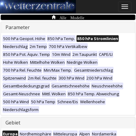
Toggle
naviga
Alle Modelle
Parameter
500 hPa Geopot. Höhe
850 hPa Temp.
850 hPa Stromlinien
Niederschlag
2m Temp
700 hPa Vertikalbew
850 hPa Pot. Äquiv. Temp
10m Wind
2m Taupunkt
CAPE/LI
Hohe Wolken
Mittelhohe Wolken
Niedrige Wolken
700 hPa Rel. Feuchte
Min/Max Temp.
Gesamtniederschlag
Spitzenwind
2m Rel. feuchte
300 hPa Wind
200 hPa Wind
Gesamtbedeckungsgrad
Gesamtschneehöhe
Neuschneehöhe
Gesamt-Neuschnee
Mittl. Wolken
850 hPa Temp. Abweichung
500 hPa Wind
50 hPa Temp
Schnee/Eis
Wellenhoehe
Niederschlagsform
Gebiet
Europa
Nordhemisphäre
Mitteleuropa
Alpen
Nordamerika