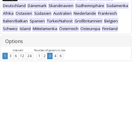
Deutschland
Dänemark
Skandinavien
Südhemisphäre
Südamerika
Afrika
Ostasien
Südasien
Australien
Niederlande
Frankreich
Italien/Balkan
Spanien
Türkei/Nahost
Großbritannien
Belgien
Schweiz
Island
Mittelamerika
Österreich
Osteuropa
Finnland
Options
Intervall
Number of panels in row
1
3
6
12
24
1
2
3
4
6