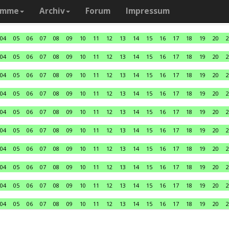
amme
Archiv
Forum
Impressum
04
05
06
07
08
09
10
11
12
13
14
15
16
17
18
19
20
2
04
05
06
07
08
09
10
11
12
13
14
15
16
17
18
19
20
2
04
05
06
07
08
09
10
11
12
13
14
15
16
17
18
19
20
2
04
05
06
07
08
09
10
11
12
13
14
15
16
17
18
19
20
2
04
05
06
07
08
09
10
11
12
13
14
15
16
17
18
19
20
2
04
05
06
07
08
09
10
11
12
13
14
15
16
17
18
19
20
2
04
05
06
07
08
09
10
11
12
13
14
15
16
17
18
19
20
2
04
05
06
07
08
09
10
11
12
13
14
15
16
17
18
19
20
2
04
05
06
07
08
09
10
11
12
13
14
15
16
17
18
19
20
2
04
05
06
07
08
09
10
11
12
13
14
15
16
17
18
19
20
2