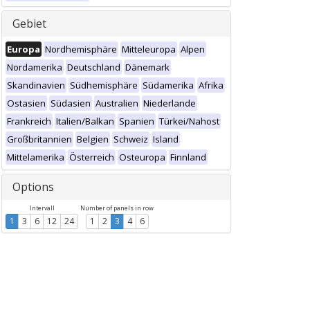
Gebiet
Europa
Nordhemisphäre
Mitteleuropa
Alpen
Nordamerika
Deutschland
Dänemark
Skandinavien
Südhemisphäre
Südamerika
Afrika
Ostasien
Südasien
Australien
Niederlande
Frankreich
Italien/Balkan
Spanien
Türkei/Nahost
Großbritannien
Belgien
Schweiz
Island
Mittelamerika
Österreich
Osteuropa
Finnland
Options
Intervall
Number of panels in row
1
3
6
12
24
1
2
3
4
6