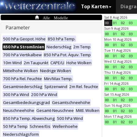
Top Karten
Diagr
Alle Modelle
Sat 8 Aug 2026
00
01
02
03
Parameter
Sun 9 Aug 2026
00
01
02
03
500 hPa Geopot. Höhe
850 hPa Temp.
Mon 10 Aug 2026
00
01
02
03
850 hPa Stromlinien
Niederschlag
2m Temp
Tue 11 Aug 2026
700 hPa Vertikalbew
850 hPa Pot. Äquiv. Temp
00
01
02
03
Wed 12 Aug 2026
10m Wind
2m Taupunkt
CAPE/LI
Hohe Wolken
00
01
02
03
Mittelhohe Wolken
Niedrige Wolken
Thu 13 Aug 2026
00
01
02
03
700 hPa Rel. Feuchte
Min/Max Temp.
Fri 14 Aug 2026
Gesamtniederschlag
Spitzenwind
2m Rel. feuchte
00
01
02
03
300 hPa Wind
200 hPa Wind
Sat 15 Aug 2026
00
01
02
03
Gesamtbedeckungsgrad
Gesamtschneehöhe
Sun 16 Aug 2026
Neuschneehöhe
Gesamt-Neuschnee
Mittl. Wolken
00
01
02
03
Mon 17 Aug 2026
850 hPa Temp. Abweichung
500 hPa Wind
00
01
02
03
50 hPa Temp
Schnee/Eis
Wellenhoehe
Niederschlagsform