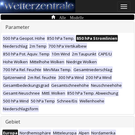
Toggle
naviga
Alle Modelle
Parameter
500 hPa Geopot. Höhe
850 hPa Temp.
850 hPa Stromlinien
Niederschlag
2m Temp
700 hPa Vertikalbew
850 hPa Pot. Äquiv. Temp
10m Wind
2m Taupunkt
CAPE/LI
Hohe Wolken
Mittelhohe Wolken
Niedrige Wolken
700 hPa Rel. Feuchte
Min/Max Temp.
Gesamtniederschlag
Spitzenwind
2m Rel. feuchte
300 hPa Wind
200 hPa Wind
Gesamtbedeckungsgrad
Gesamtschneehöhe
Neuschneehöhe
Gesamt-Neuschnee
Mittl. Wolken
850 hPa Temp. Abweichung
500 hPa Wind
50 hPa Temp
Schnee/Eis
Wellenhoehe
Niederschlagsform
Gebiet
Europa
Nordhemisphäre
Mitteleuropa
Alpen
Nordamerika