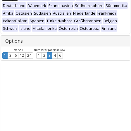
Deutschland
Dänemark
Skandinavien
Südhemisphäre
Südamerika
Afrika
Ostasien
Südasien
Australien
Niederlande
Frankreich
Italien/Balkan
Spanien
Türkei/Nahost
Großbritannien
Belgien
Schweiz
Island
Mittelamerika
Österreich
Osteuropa
Finnland
Options
Intervall
Number of panels in row
1
3
6
12
24
1
2
3
4
6