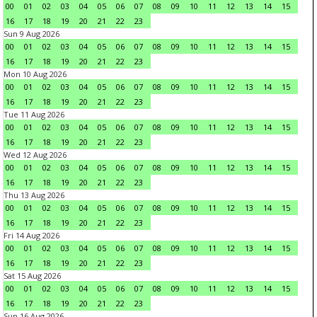
00
01
02
03
04
05
06
07
08
09
10
11
12
13
14
15
16
17
18
19
20
21
22
23
Sun 9 Aug 2026
00
01
02
03
04
05
06
07
08
09
10
11
12
13
14
15
16
17
18
19
20
21
22
23
Mon 10 Aug 2026
00
01
02
03
04
05
06
07
08
09
10
11
12
13
14
15
16
17
18
19
20
21
22
23
Tue 11 Aug 2026
00
01
02
03
04
05
06
07
08
09
10
11
12
13
14
15
16
17
18
19
20
21
22
23
Wed 12 Aug 2026
00
01
02
03
04
05
06
07
08
09
10
11
12
13
14
15
16
17
18
19
20
21
22
23
Thu 13 Aug 2026
00
01
02
03
04
05
06
07
08
09
10
11
12
13
14
15
16
17
18
19
20
21
22
23
Fri 14 Aug 2026
00
01
02
03
04
05
06
07
08
09
10
11
12
13
14
15
16
17
18
19
20
21
22
23
Sat 15 Aug 2026
00
01
02
03
04
05
06
07
08
09
10
11
12
13
14
15
16
17
18
19
20
21
22
23
Sun 16 Aug 2026