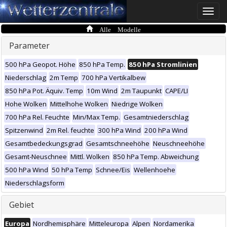
Toggle
naviga
Alle Modelle
Parameter
500 hPa Geopot. Höhe
850 hPa Temp.
850 hPa Stromlinien
Niederschlag
2m Temp
700 hPa Vertikalbew
850 hPa Pot. Äquiv. Temp
10m Wind
2m Taupunkt
CAPE/LI
Hohe Wolken
Mittelhohe Wolken
Niedrige Wolken
700 hPa Rel. Feuchte
Min/Max Temp.
Gesamtniederschlag
Spitzenwind
2m Rel. feuchte
300 hPa Wind
200 hPa Wind
Gesamtbedeckungsgrad
Gesamtschneehöhe
Neuschneehöhe
Gesamt-Neuschnee
Mittl. Wolken
850 hPa Temp. Abweichung
500 hPa Wind
50 hPa Temp
Schnee/Eis
Wellenhoehe
Niederschlagsform
Gebiet
Europa
Nordhemisphäre
Mitteleuropa
Alpen
Nordamerika