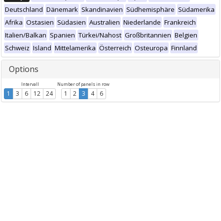
Deutschland
Dänemark
Skandinavien
Südhemisphäre
Südamerika
Afrika
Ostasien
Südasien
Australien
Niederlande
Frankreich
Italien/Balkan
Spanien
Türkei/Nahost
Großbritannien
Belgien
Schweiz
Island
Mittelamerika
Österreich
Osteuropa
Finnland
Options
Intervall
Number of panels in row
1
3
6
12
24
1
2
3
4
6