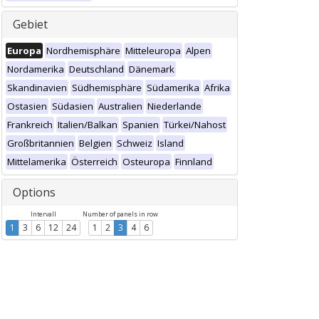
Gebiet
Europa
Nordhemisphäre
Mitteleuropa
Alpen
Nordamerika
Deutschland
Dänemark
Skandinavien
Südhemisphäre
Südamerika
Afrika
Ostasien
Südasien
Australien
Niederlande
Frankreich
Italien/Balkan
Spanien
Türkei/Nahost
Großbritannien
Belgien
Schweiz
Island
Mittelamerika
Österreich
Osteuropa
Finnland
Options
Intervall
Number of panels in row
1
3
6
12
24
1
2
3
4
6