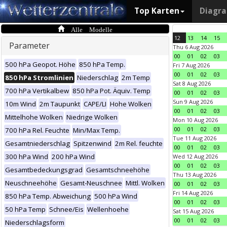
Top Karten
Diagr
Alle Modelle
12
13
14
15
Parameter
Thu 6 Aug 2026
00
01
02
03
500 hPa Geopot. Höhe
850 hPa Temp.
Fri 7 Aug 2026
00
01
02
03
850 hPa Stromlinien
Niederschlag
2m Temp
Sat 8 Aug 2026
700 hPa Vertikalbew
850 hPa Pot. Äquiv. Temp
00
01
02
03
Sun 9 Aug 2026
10m Wind
2m Taupunkt
CAPE/LI
Hohe Wolken
00
01
02
03
Mittelhohe Wolken
Niedrige Wolken
Mon 10 Aug 2026
00
01
02
03
700 hPa Rel. Feuchte
Min/Max Temp.
Tue 11 Aug 2026
Gesamtniederschlag
Spitzenwind
2m Rel. feuchte
00
01
02
03
300 hPa Wind
200 hPa Wind
Wed 12 Aug 2026
00
01
02
03
Gesamtbedeckungsgrad
Gesamtschneehöhe
Thu 13 Aug 2026
Neuschneehöhe
Gesamt-Neuschnee
Mittl. Wolken
00
01
02
03
Fri 14 Aug 2026
850 hPa Temp. Abweichung
500 hPa Wind
00
01
02
03
50 hPa Temp
Schnee/Eis
Wellenhoehe
Sat 15 Aug 2026
00
01
02
03
Niederschlagsform