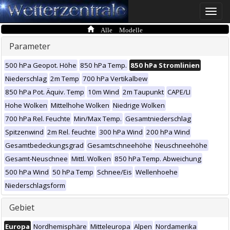
Toggle
naviga
Alle Modelle
Parameter
500 hPa Geopot. Höhe
850 hPa Temp.
850 hPa Stromlinien
Niederschlag
2m Temp
700 hPa Vertikalbew
850 hPa Pot. Äquiv. Temp
10m Wind
2m Taupunkt
CAPE/LI
Hohe Wolken
Mittelhohe Wolken
Niedrige Wolken
700 hPa Rel. Feuchte
Min/Max Temp.
Gesamtniederschlag
Spitzenwind
2m Rel. feuchte
300 hPa Wind
200 hPa Wind
Gesamtbedeckungsgrad
Gesamtschneehöhe
Neuschneehöhe
Gesamt-Neuschnee
Mittl. Wolken
850 hPa Temp. Abweichung
500 hPa Wind
50 hPa Temp
Schnee/Eis
Wellenhoehe
Niederschlagsform
Gebiet
Europa
Nordhemisphäre
Mitteleuropa
Alpen
Nordamerika