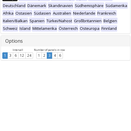
Deutschland
Dänemark
Skandinavien
Südhemisphäre
Südamerika
Afrika
Ostasien
Südasien
Australien
Niederlande
Frankreich
Italien/Balkan
Spanien
Türkei/Nahost
Großbritannien
Belgien
Schweiz
Island
Mittelamerika
Österreich
Osteuropa
Finnland
Options
Intervall
Number of panels in row
1
3
6
12
24
1
2
3
4
6