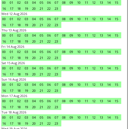
00
01
02
03
04
05
06
07
08
09
10
11
12
13
14
15
16
17
18
19
20
21
22
23
Wed 12 Aug 2026
00
01
02
03
04
05
06
07
08
09
10
11
12
13
14
15
16
17
18
19
20
21
22
23
Thu 13 Aug 2026
00
01
02
03
04
05
06
07
08
09
10
11
12
13
14
15
16
17
18
19
20
21
22
23
Fri 14 Aug 2026
00
01
02
03
04
05
06
07
08
09
10
11
12
13
14
15
16
17
18
19
20
21
22
23
Sat 15 Aug 2026
00
01
02
03
04
05
06
07
08
09
10
11
12
13
14
15
16
17
18
19
20
21
22
23
Sun 16 Aug 2026
00
01
02
03
04
05
06
07
08
09
10
11
12
13
14
15
16
17
18
19
20
21
22
23
Mon 17 Aug 2026
00
01
02
03
04
05
06
07
08
09
10
11
12
13
14
15
16
17
18
19
20
21
22
23
Tue 18 Aug 2026
00
01
02
03
04
05
06
07
08
09
10
11
12
13
14
15
16
17
18
19
20
21
22
23
Wed 19 Aug 2026