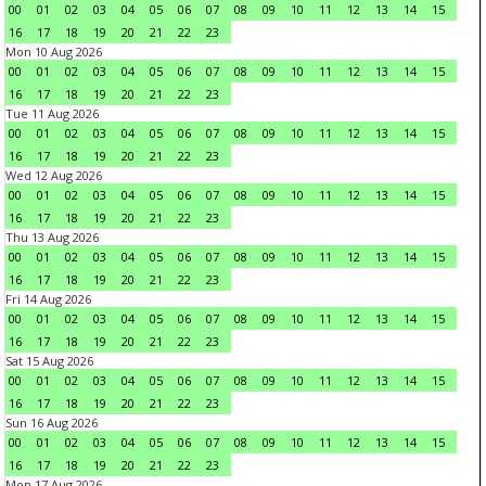
00
01
02
03
04
05
06
07
08
09
10
11
12
13
14
15
16
17
18
19
20
21
22
23
Mon 10 Aug 2026
00
01
02
03
04
05
06
07
08
09
10
11
12
13
14
15
16
17
18
19
20
21
22
23
Tue 11 Aug 2026
00
01
02
03
04
05
06
07
08
09
10
11
12
13
14
15
16
17
18
19
20
21
22
23
Wed 12 Aug 2026
00
01
02
03
04
05
06
07
08
09
10
11
12
13
14
15
16
17
18
19
20
21
22
23
Thu 13 Aug 2026
00
01
02
03
04
05
06
07
08
09
10
11
12
13
14
15
16
17
18
19
20
21
22
23
Fri 14 Aug 2026
00
01
02
03
04
05
06
07
08
09
10
11
12
13
14
15
16
17
18
19
20
21
22
23
Sat 15 Aug 2026
00
01
02
03
04
05
06
07
08
09
10
11
12
13
14
15
16
17
18
19
20
21
22
23
Sun 16 Aug 2026
00
01
02
03
04
05
06
07
08
09
10
11
12
13
14
15
16
17
18
19
20
21
22
23
Mon 17 Aug 2026