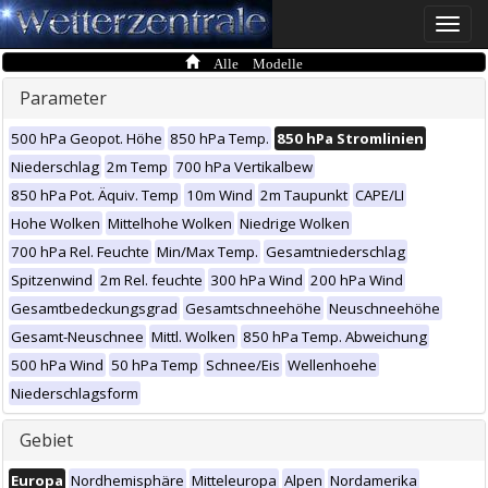
Toggle
naviga
Alle Modelle
Parameter
500 hPa Geopot. Höhe
850 hPa Temp.
850 hPa Stromlinien
Niederschlag
2m Temp
700 hPa Vertikalbew
850 hPa Pot. Äquiv. Temp
10m Wind
2m Taupunkt
CAPE/LI
Hohe Wolken
Mittelhohe Wolken
Niedrige Wolken
700 hPa Rel. Feuchte
Min/Max Temp.
Gesamtniederschlag
Spitzenwind
2m Rel. feuchte
300 hPa Wind
200 hPa Wind
Gesamtbedeckungsgrad
Gesamtschneehöhe
Neuschneehöhe
Gesamt-Neuschnee
Mittl. Wolken
850 hPa Temp. Abweichung
500 hPa Wind
50 hPa Temp
Schnee/Eis
Wellenhoehe
Niederschlagsform
Gebiet
Europa
Nordhemisphäre
Mitteleuropa
Alpen
Nordamerika