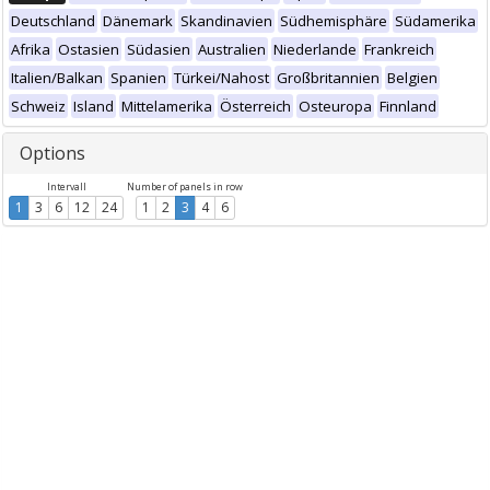
Deutschland
Dänemark
Skandinavien
Südhemisphäre
Südamerika
Afrika
Ostasien
Südasien
Australien
Niederlande
Frankreich
Italien/Balkan
Spanien
Türkei/Nahost
Großbritannien
Belgien
Schweiz
Island
Mittelamerika
Österreich
Osteuropa
Finnland
Options
Intervall
Number of panels in row
1
3
6
12
24
1
2
3
4
6