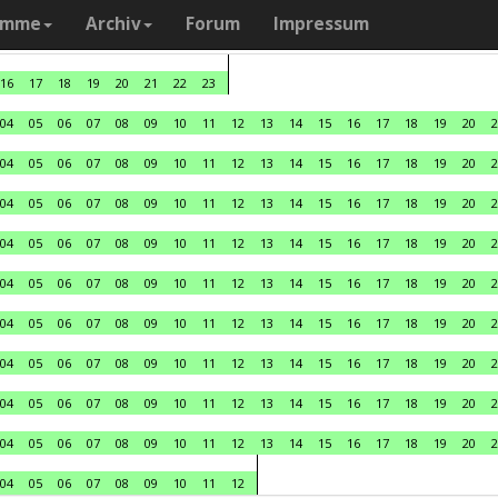
amme
Archiv
Forum
Impressum
16
17
18
19
20
21
22
23
04
05
06
07
08
09
10
11
12
13
14
15
16
17
18
19
20
2
04
05
06
07
08
09
10
11
12
13
14
15
16
17
18
19
20
2
04
05
06
07
08
09
10
11
12
13
14
15
16
17
18
19
20
2
04
05
06
07
08
09
10
11
12
13
14
15
16
17
18
19
20
2
04
05
06
07
08
09
10
11
12
13
14
15
16
17
18
19
20
2
04
05
06
07
08
09
10
11
12
13
14
15
16
17
18
19
20
2
04
05
06
07
08
09
10
11
12
13
14
15
16
17
18
19
20
2
04
05
06
07
08
09
10
11
12
13
14
15
16
17
18
19
20
2
04
05
06
07
08
09
10
11
12
13
14
15
16
17
18
19
20
2
04
05
06
07
08
09
10
11
12