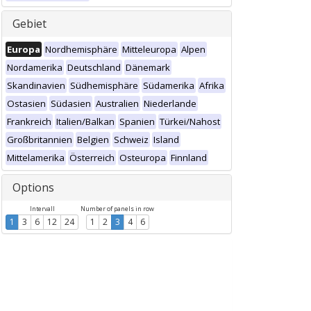
Gebiet
Europa
Nordhemisphäre
Mitteleuropa
Alpen
Nordamerika
Deutschland
Dänemark
Skandinavien
Südhemisphäre
Südamerika
Afrika
Ostasien
Südasien
Australien
Niederlande
Frankreich
Italien/Balkan
Spanien
Türkei/Nahost
Großbritannien
Belgien
Schweiz
Island
Mittelamerika
Österreich
Osteuropa
Finnland
Options
Intervall
Number of panels in row
1
3
6
12
24
1
2
3
4
6