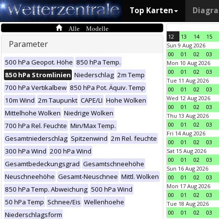
Top Karten
Diagr
Alle Modelle
12
13
14
15
Parameter
Sun 9 Aug 2026
00
01
02
03
500 hPa Geopot. Höhe
850 hPa Temp.
Mon 10 Aug 2026
00
01
02
03
850 hPa Stromlinien
Niederschlag
2m Temp
Tue 11 Aug 2026
700 hPa Vertikalbew
850 hPa Pot. Äquiv. Temp
00
01
02
03
Wed 12 Aug 2026
10m Wind
2m Taupunkt
CAPE/LI
Hohe Wolken
00
01
02
03
Mittelhohe Wolken
Niedrige Wolken
Thu 13 Aug 2026
00
01
02
03
700 hPa Rel. Feuchte
Min/Max Temp.
Fri 14 Aug 2026
Gesamtniederschlag
Spitzenwind
2m Rel. feuchte
00
01
02
03
300 hPa Wind
200 hPa Wind
Sat 15 Aug 2026
00
01
02
03
Gesamtbedeckungsgrad
Gesamtschneehöhe
Sun 16 Aug 2026
Neuschneehöhe
Gesamt-Neuschnee
Mittl. Wolken
00
01
02
03
Mon 17 Aug 2026
850 hPa Temp. Abweichung
500 hPa Wind
00
01
02
03
50 hPa Temp
Schnee/Eis
Wellenhoehe
Tue 18 Aug 2026
00
01
02
03
Niederschlagsform