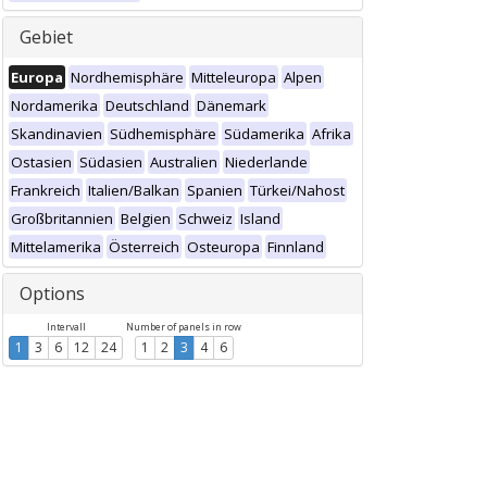
Gebiet
Europa
Nordhemisphäre
Mitteleuropa
Alpen
Nordamerika
Deutschland
Dänemark
Skandinavien
Südhemisphäre
Südamerika
Afrika
Ostasien
Südasien
Australien
Niederlande
Frankreich
Italien/Balkan
Spanien
Türkei/Nahost
Großbritannien
Belgien
Schweiz
Island
Mittelamerika
Österreich
Osteuropa
Finnland
Options
Intervall
Number of panels in row
1
3
6
12
24
1
2
3
4
6