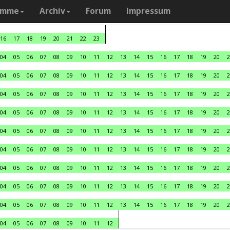
amme
Archiv
Forum
Impressum
16
17
18
19
20
21
22
23
04
05
06
07
08
09
10
11
12
13
14
15
16
17
18
19
20
2
04
05
06
07
08
09
10
11
12
13
14
15
16
17
18
19
20
2
04
05
06
07
08
09
10
11
12
13
14
15
16
17
18
19
20
2
04
05
06
07
08
09
10
11
12
13
14
15
16
17
18
19
20
2
04
05
06
07
08
09
10
11
12
13
14
15
16
17
18
19
20
2
04
05
06
07
08
09
10
11
12
13
14
15
16
17
18
19
20
2
04
05
06
07
08
09
10
11
12
13
14
15
16
17
18
19
20
2
04
05
06
07
08
09
10
11
12
13
14
15
16
17
18
19
20
2
04
05
06
07
08
09
10
11
12
13
14
15
16
17
18
19
20
2
04
05
06
07
08
09
10
11
12