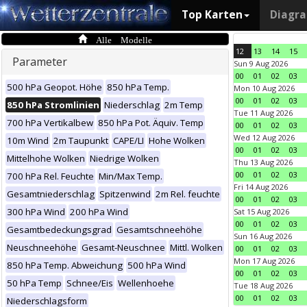
Top Karten
Diagr
Alle Modelle
12
13
14
15
Parameter
Sun 9 Aug 2026
00
01
02
03
500 hPa Geopot. Höhe
850 hPa Temp.
Mon 10 Aug 2026
00
01
02
03
850 hPa Stromlinien
Niederschlag
2m Temp
Tue 11 Aug 2026
700 hPa Vertikalbew
850 hPa Pot. Äquiv. Temp
00
01
02
03
Wed 12 Aug 2026
10m Wind
2m Taupunkt
CAPE/LI
Hohe Wolken
00
01
02
03
Mittelhohe Wolken
Niedrige Wolken
Thu 13 Aug 2026
00
01
02
03
700 hPa Rel. Feuchte
Min/Max Temp.
Fri 14 Aug 2026
Gesamtniederschlag
Spitzenwind
2m Rel. feuchte
00
01
02
03
300 hPa Wind
200 hPa Wind
Sat 15 Aug 2026
00
01
02
03
Gesamtbedeckungsgrad
Gesamtschneehöhe
Sun 16 Aug 2026
Neuschneehöhe
Gesamt-Neuschnee
Mittl. Wolken
00
01
02
03
Mon 17 Aug 2026
850 hPa Temp. Abweichung
500 hPa Wind
00
01
02
03
50 hPa Temp
Schnee/Eis
Wellenhoehe
Tue 18 Aug 2026
00
01
02
03
Niederschlagsform