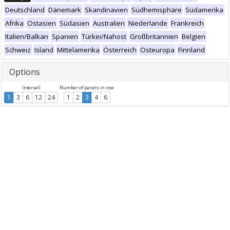
Deutschland
Dänemark
Skandinavien
Südhemisphäre
Südamerika
Afrika
Ostasien
Südasien
Australien
Niederlande
Frankreich
Italien/Balkan
Spanien
Türkei/Nahost
Großbritannien
Belgien
Schweiz
Island
Mittelamerika
Österreich
Osteuropa
Finnland
Options
Intervall
Number of panels in row
1
3
6
12
24
1
2
3
4
6