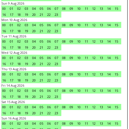
Sun 9 Aug 2026
00
01
02
03
04
05
06
07
08
09
10
11
12
13
14
15
16
17
18
19
20
21
22
23
Mon 10 Aug 2026
00
01
02
03
04
05
06
07
08
09
10
11
12
13
14
15
16
17
18
19
20
21
22
23
Tue 11 Aug 2026
00
01
02
03
04
05
06
07
08
09
10
11
12
13
14
15
16
17
18
19
20
21
22
23
Wed 12 Aug 2026
00
01
02
03
04
05
06
07
08
09
10
11
12
13
14
15
16
17
18
19
20
21
22
23
Thu 13 Aug 2026
00
01
02
03
04
05
06
07
08
09
10
11
12
13
14
15
16
17
18
19
20
21
22
23
Fri 14 Aug 2026
00
01
02
03
04
05
06
07
08
09
10
11
12
13
14
15
16
17
18
19
20
21
22
23
Sat 15 Aug 2026
00
01
02
03
04
05
06
07
08
09
10
11
12
13
14
15
16
17
18
19
20
21
22
23
Sun 16 Aug 2026
00
01
02
03
04
05
06
07
08
09
10
11
12
13
14
15