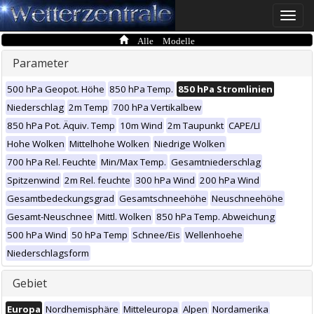
Toggle
naviga
Alle Modelle
Parameter
500 hPa Geopot. Höhe
850 hPa Temp.
850 hPa Stromlinien
Niederschlag
2m Temp
700 hPa Vertikalbew
850 hPa Pot. Äquiv. Temp
10m Wind
2m Taupunkt
CAPE/LI
Hohe Wolken
Mittelhohe Wolken
Niedrige Wolken
700 hPa Rel. Feuchte
Min/Max Temp.
Gesamtniederschlag
Spitzenwind
2m Rel. feuchte
300 hPa Wind
200 hPa Wind
Gesamtbedeckungsgrad
Gesamtschneehöhe
Neuschneehöhe
Gesamt-Neuschnee
Mittl. Wolken
850 hPa Temp. Abweichung
500 hPa Wind
50 hPa Temp
Schnee/Eis
Wellenhoehe
Niederschlagsform
Gebiet
Europa
Nordhemisphäre
Mitteleuropa
Alpen
Nordamerika