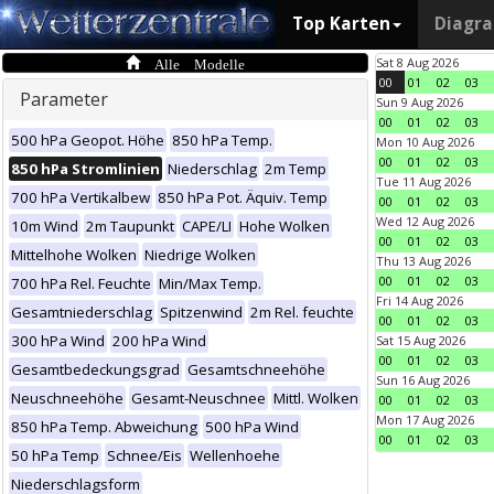
Top Karten
Diagr
Alle Modelle
Sat 8 Aug 2026
00
01
02
03
Parameter
Sun 9 Aug 2026
00
01
02
03
500 hPa Geopot. Höhe
850 hPa Temp.
Mon 10 Aug 2026
00
01
02
03
850 hPa Stromlinien
Niederschlag
2m Temp
Tue 11 Aug 2026
700 hPa Vertikalbew
850 hPa Pot. Äquiv. Temp
00
01
02
03
Wed 12 Aug 2026
10m Wind
2m Taupunkt
CAPE/LI
Hohe Wolken
00
01
02
03
Mittelhohe Wolken
Niedrige Wolken
Thu 13 Aug 2026
00
01
02
03
700 hPa Rel. Feuchte
Min/Max Temp.
Fri 14 Aug 2026
Gesamtniederschlag
Spitzenwind
2m Rel. feuchte
00
01
02
03
300 hPa Wind
200 hPa Wind
Sat 15 Aug 2026
00
01
02
03
Gesamtbedeckungsgrad
Gesamtschneehöhe
Sun 16 Aug 2026
Neuschneehöhe
Gesamt-Neuschnee
Mittl. Wolken
00
01
02
03
Mon 17 Aug 2026
850 hPa Temp. Abweichung
500 hPa Wind
00
01
02
03
50 hPa Temp
Schnee/Eis
Wellenhoehe
Niederschlagsform