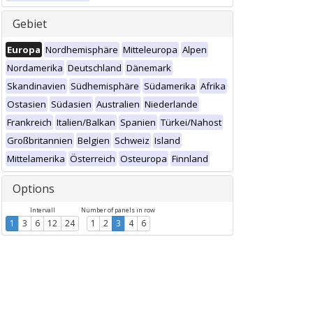
Gebiet
Europa
Nordhemisphäre
Mitteleuropa
Alpen
Nordamerika
Deutschland
Dänemark
Skandinavien
Südhemisphäre
Südamerika
Afrika
Ostasien
Südasien
Australien
Niederlande
Frankreich
Italien/Balkan
Spanien
Türkei/Nahost
Großbritannien
Belgien
Schweiz
Island
Mittelamerika
Österreich
Osteuropa
Finnland
Options
Intervall
Number of panels in row
1
3
6
12
24
1
2
3
4
6