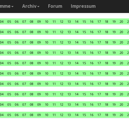
amme
Archiv
Forum
Impressum
04
05
06
07
08
09
10
11
12
13
14
15
16
17
18
19
20
2
04
05
06
07
08
09
10
11
12
13
14
15
16
17
18
19
20
2
04
05
06
07
08
09
10
11
12
13
14
15
16
17
18
19
20
2
04
05
06
07
08
09
10
11
12
13
14
15
16
17
18
19
20
2
04
05
06
07
08
09
10
11
12
13
14
15
16
17
18
19
20
2
04
05
06
07
08
09
10
11
12
13
14
15
16
17
18
19
20
2
04
05
06
07
08
09
10
11
12
13
14
15
16
17
18
19
20
2
04
05
06
07
08
09
10
11
12
13
14
15
16
17
18
19
20
2
04
05
06
07
08
09
10
11
12
13
14
15
16
17
18
19
20
2
04
05
06
07
08
09
10
11
12
13
14
15
16
17
18
19
20
2