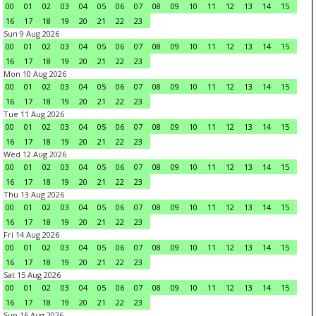
00
01
02
03
04
05
06
07
08
09
10
11
12
13
14
15
16
17
18
19
20
21
22
23
Sun 9 Aug 2026
00
01
02
03
04
05
06
07
08
09
10
11
12
13
14
15
16
17
18
19
20
21
22
23
Mon 10 Aug 2026
00
01
02
03
04
05
06
07
08
09
10
11
12
13
14
15
16
17
18
19
20
21
22
23
Tue 11 Aug 2026
00
01
02
03
04
05
06
07
08
09
10
11
12
13
14
15
16
17
18
19
20
21
22
23
Wed 12 Aug 2026
00
01
02
03
04
05
06
07
08
09
10
11
12
13
14
15
16
17
18
19
20
21
22
23
Thu 13 Aug 2026
00
01
02
03
04
05
06
07
08
09
10
11
12
13
14
15
16
17
18
19
20
21
22
23
Fri 14 Aug 2026
00
01
02
03
04
05
06
07
08
09
10
11
12
13
14
15
16
17
18
19
20
21
22
23
Sat 15 Aug 2026
00
01
02
03
04
05
06
07
08
09
10
11
12
13
14
15
16
17
18
19
20
21
22
23
Sun 16 Aug 2026