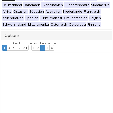
Deutschland
Dänemark
Skandinavien
Südhemisphäre
Südamerika
Afrika
Ostasien
Südasien
Australien
Niederlande
Frankreich
Italien/Balkan
Spanien
Türkei/Nahost
Großbritannien
Belgien
Schweiz
Island
Mittelamerika
Österreich
Osteuropa
Finnland
Options
Intervall
Number of panels in row
1
3
6
12
24
1
2
3
4
6