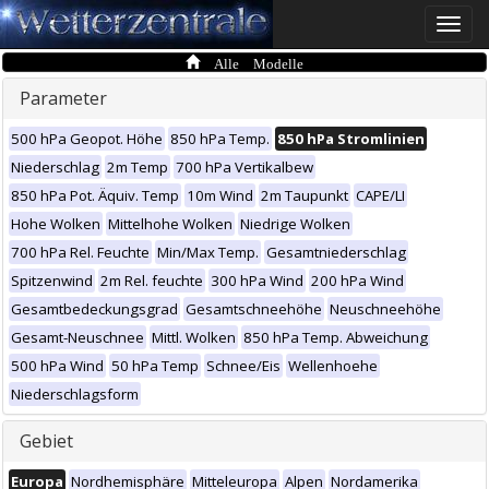
Toggle
naviga
Alle Modelle
Parameter
500 hPa Geopot. Höhe
850 hPa Temp.
850 hPa Stromlinien
Niederschlag
2m Temp
700 hPa Vertikalbew
850 hPa Pot. Äquiv. Temp
10m Wind
2m Taupunkt
CAPE/LI
Hohe Wolken
Mittelhohe Wolken
Niedrige Wolken
700 hPa Rel. Feuchte
Min/Max Temp.
Gesamtniederschlag
Spitzenwind
2m Rel. feuchte
300 hPa Wind
200 hPa Wind
Gesamtbedeckungsgrad
Gesamtschneehöhe
Neuschneehöhe
Gesamt-Neuschnee
Mittl. Wolken
850 hPa Temp. Abweichung
500 hPa Wind
50 hPa Temp
Schnee/Eis
Wellenhoehe
Niederschlagsform
Gebiet
Europa
Nordhemisphäre
Mitteleuropa
Alpen
Nordamerika