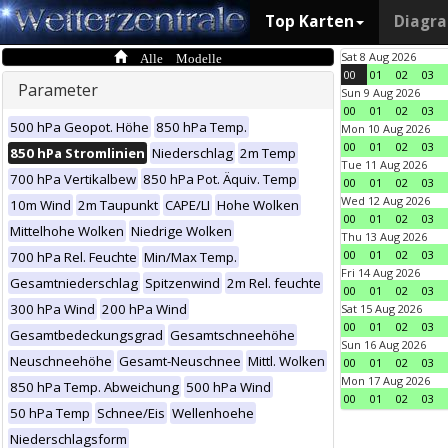
Top Karten
Diagr
Alle Modelle
Sat 8 Aug 2026
00
01
02
03
Parameter
Sun 9 Aug 2026
00
01
02
03
500 hPa Geopot. Höhe
850 hPa Temp.
Mon 10 Aug 2026
00
01
02
03
850 hPa Stromlinien
Niederschlag
2m Temp
Tue 11 Aug 2026
700 hPa Vertikalbew
850 hPa Pot. Äquiv. Temp
00
01
02
03
Wed 12 Aug 2026
10m Wind
2m Taupunkt
CAPE/LI
Hohe Wolken
00
01
02
03
Mittelhohe Wolken
Niedrige Wolken
Thu 13 Aug 2026
00
01
02
03
700 hPa Rel. Feuchte
Min/Max Temp.
Fri 14 Aug 2026
Gesamtniederschlag
Spitzenwind
2m Rel. feuchte
00
01
02
03
300 hPa Wind
200 hPa Wind
Sat 15 Aug 2026
00
01
02
03
Gesamtbedeckungsgrad
Gesamtschneehöhe
Sun 16 Aug 2026
Neuschneehöhe
Gesamt-Neuschnee
Mittl. Wolken
00
01
02
03
Mon 17 Aug 2026
850 hPa Temp. Abweichung
500 hPa Wind
00
01
02
03
50 hPa Temp
Schnee/Eis
Wellenhoehe
Niederschlagsform