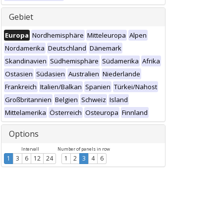
Gebiet
Europa
Nordhemisphäre
Mitteleuropa
Alpen
Nordamerika
Deutschland
Dänemark
Skandinavien
Südhemisphäre
Südamerika
Afrika
Ostasien
Südasien
Australien
Niederlande
Frankreich
Italien/Balkan
Spanien
Türkei/Nahost
Großbritannien
Belgien
Schweiz
Island
Mittelamerika
Österreich
Osteuropa
Finnland
Options
Intervall
Number of panels in row
1
3
6
12
24
1
2
3
4
6