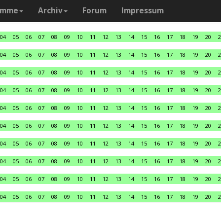
amme
Archiv
Forum
Impressum
04
05
06
07
08
09
10
11
12
13
14
15
16
17
18
19
20
2
04
05
06
07
08
09
10
11
12
13
14
15
16
17
18
19
20
2
04
05
06
07
08
09
10
11
12
13
14
15
16
17
18
19
20
2
04
05
06
07
08
09
10
11
12
13
14
15
16
17
18
19
20
2
04
05
06
07
08
09
10
11
12
13
14
15
16
17
18
19
20
2
04
05
06
07
08
09
10
11
12
13
14
15
16
17
18
19
20
2
04
05
06
07
08
09
10
11
12
13
14
15
16
17
18
19
20
2
04
05
06
07
08
09
10
11
12
13
14
15
16
17
18
19
20
2
04
05
06
07
08
09
10
11
12
13
14
15
16
17
18
19
20
2
04
05
06
07
08
09
10
11
12
13
14
15
16
17
18
19
20
2