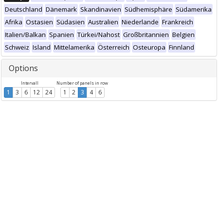
Deutschland
Dänemark
Skandinavien
Südhemisphäre
Südamerika
Afrika
Ostasien
Südasien
Australien
Niederlande
Frankreich
Italien/Balkan
Spanien
Türkei/Nahost
Großbritannien
Belgien
Schweiz
Island
Mittelamerika
Österreich
Osteuropa
Finnland
Options
Intervall
Number of panels in row
1
3
6
12
24
1
2
3
4
6