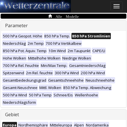
Toggle
naviga
Alle Modelle
Parameter
500 hPa Geopot. Höhe
850 hPa Temp.
850 hPa Stromlinien
Niederschlag
2m Temp
700 hPa Vertikalbew
850 hPa Pot. Äquiv. Temp
10m Wind
2m Taupunkt
CAPE/LI
Hohe Wolken
Mittelhohe Wolken
Niedrige Wolken
700 hPa Rel. Feuchte
Min/Max Temp.
Gesamtniederschlag
Spitzenwind
2m Rel. feuchte
300 hPa Wind
200 hPa Wind
Gesamtbedeckungsgrad
Gesamtschneehöhe
Neuschneehöhe
Gesamt-Neuschnee
Mittl. Wolken
850 hPa Temp. Abweichung
500 hPa Wind
50 hPa Temp
Schnee/Eis
Wellenhoehe
Niederschlagsform
Gebiet
Europa
Nordhemisphäre
Mitteleuropa
Alpen
Nordamerika