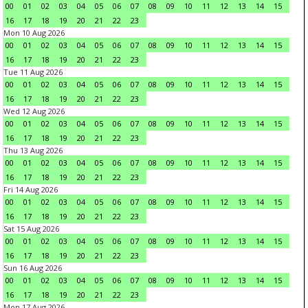
00
01
02
03
04
05
06
07
08
09
10
11
12
13
14
15
16
17
18
19
20
21
22
23
Mon 10 Aug 2026
00
01
02
03
04
05
06
07
08
09
10
11
12
13
14
15
16
17
18
19
20
21
22
23
Tue 11 Aug 2026
00
01
02
03
04
05
06
07
08
09
10
11
12
13
14
15
16
17
18
19
20
21
22
23
Wed 12 Aug 2026
00
01
02
03
04
05
06
07
08
09
10
11
12
13
14
15
16
17
18
19
20
21
22
23
Thu 13 Aug 2026
00
01
02
03
04
05
06
07
08
09
10
11
12
13
14
15
16
17
18
19
20
21
22
23
Fri 14 Aug 2026
00
01
02
03
04
05
06
07
08
09
10
11
12
13
14
15
16
17
18
19
20
21
22
23
Sat 15 Aug 2026
00
01
02
03
04
05
06
07
08
09
10
11
12
13
14
15
16
17
18
19
20
21
22
23
Sun 16 Aug 2026
00
01
02
03
04
05
06
07
08
09
10
11
12
13
14
15
16
17
18
19
20
21
22
23
Mon 17 Aug 2026