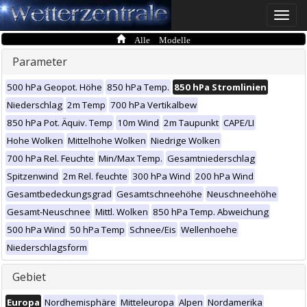
Toggle
naviga
Alle Modelle
Parameter
500 hPa Geopot. Höhe
850 hPa Temp.
850 hPa Stromlinien
Niederschlag
2m Temp
700 hPa Vertikalbew
850 hPa Pot. Äquiv. Temp
10m Wind
2m Taupunkt
CAPE/LI
Hohe Wolken
Mittelhohe Wolken
Niedrige Wolken
700 hPa Rel. Feuchte
Min/Max Temp.
Gesamtniederschlag
Spitzenwind
2m Rel. feuchte
300 hPa Wind
200 hPa Wind
Gesamtbedeckungsgrad
Gesamtschneehöhe
Neuschneehöhe
Gesamt-Neuschnee
Mittl. Wolken
850 hPa Temp. Abweichung
500 hPa Wind
50 hPa Temp
Schnee/Eis
Wellenhoehe
Niederschlagsform
Gebiet
Europa
Nordhemisphäre
Mitteleuropa
Alpen
Nordamerika