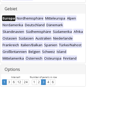
Gebiet
Europa
Nordhemisphäre
Mitteleuropa
Alpen
Nordamerika
Deutschland
Dänemark
Skandinavien
Südhemisphäre
Südamerika
Afrika
Ostasien
Südasien
Australien
Niederlande
Frankreich
Italien/Balkan
Spanien
Türkei/Nahost
Großbritannien
Belgien
Schweiz
Island
Mittelamerika
Österreich
Osteuropa
Finnland
Options
Intervall
Number of panels in row
1
3
6
12
24
1
2
3
4
6