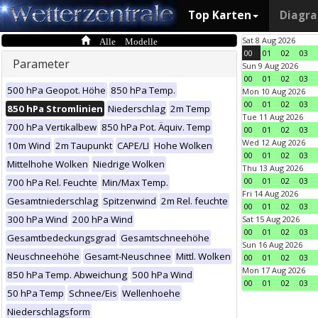
Top Karten
Diagr
Alle Modelle
Sat 8 Aug 2026
00
01
02
03
Parameter
Sun 9 Aug 2026
00
01
02
03
500 hPa Geopot. Höhe
850 hPa Temp.
Mon 10 Aug 2026
00
01
02
03
850 hPa Stromlinien
Niederschlag
2m Temp
Tue 11 Aug 2026
700 hPa Vertikalbew
850 hPa Pot. Äquiv. Temp
00
01
02
03
Wed 12 Aug 2026
10m Wind
2m Taupunkt
CAPE/LI
Hohe Wolken
00
01
02
03
Mittelhohe Wolken
Niedrige Wolken
Thu 13 Aug 2026
00
01
02
03
700 hPa Rel. Feuchte
Min/Max Temp.
Fri 14 Aug 2026
Gesamtniederschlag
Spitzenwind
2m Rel. feuchte
00
01
02
03
300 hPa Wind
200 hPa Wind
Sat 15 Aug 2026
00
01
02
03
Gesamtbedeckungsgrad
Gesamtschneehöhe
Sun 16 Aug 2026
Neuschneehöhe
Gesamt-Neuschnee
Mittl. Wolken
00
01
02
03
Mon 17 Aug 2026
850 hPa Temp. Abweichung
500 hPa Wind
00
01
02
03
50 hPa Temp
Schnee/Eis
Wellenhoehe
Niederschlagsform