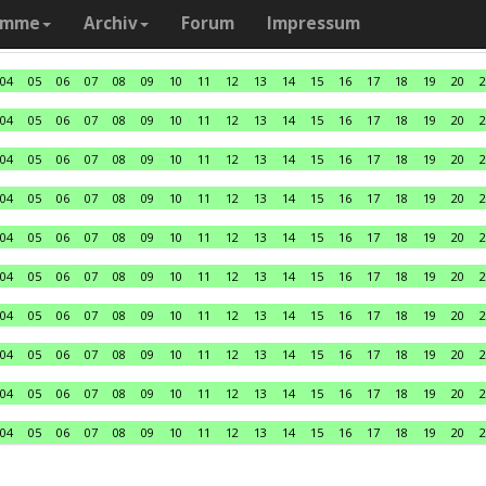
amme
Archiv
Forum
Impressum
04
05
06
07
08
09
10
11
12
13
14
15
16
17
18
19
20
2
04
05
06
07
08
09
10
11
12
13
14
15
16
17
18
19
20
2
04
05
06
07
08
09
10
11
12
13
14
15
16
17
18
19
20
2
04
05
06
07
08
09
10
11
12
13
14
15
16
17
18
19
20
2
04
05
06
07
08
09
10
11
12
13
14
15
16
17
18
19
20
2
04
05
06
07
08
09
10
11
12
13
14
15
16
17
18
19
20
2
04
05
06
07
08
09
10
11
12
13
14
15
16
17
18
19
20
2
04
05
06
07
08
09
10
11
12
13
14
15
16
17
18
19
20
2
04
05
06
07
08
09
10
11
12
13
14
15
16
17
18
19
20
2
04
05
06
07
08
09
10
11
12
13
14
15
16
17
18
19
20
2