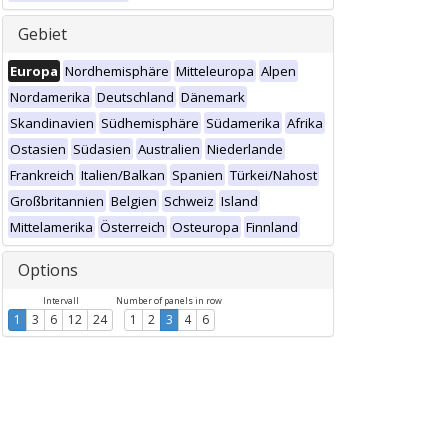
Gebiet
Europa
Nordhemisphäre
Mitteleuropa
Alpen
Nordamerika
Deutschland
Dänemark
Skandinavien
Südhemisphäre
Südamerika
Afrika
Ostasien
Südasien
Australien
Niederlande
Frankreich
Italien/Balkan
Spanien
Türkei/Nahost
Großbritannien
Belgien
Schweiz
Island
Mittelamerika
Österreich
Osteuropa
Finnland
Options
Intervall
Number of panels in row
1
3
6
12
24
1
2
3
4
6