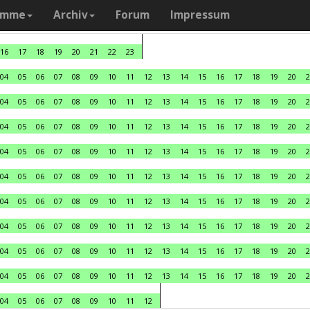
amme
Archiv
Forum
Impressum
16
17
18
19
20
21
22
23
04
05
06
07
08
09
10
11
12
13
14
15
16
17
18
19
20
2
04
05
06
07
08
09
10
11
12
13
14
15
16
17
18
19
20
2
04
05
06
07
08
09
10
11
12
13
14
15
16
17
18
19
20
2
04
05
06
07
08
09
10
11
12
13
14
15
16
17
18
19
20
2
04
05
06
07
08
09
10
11
12
13
14
15
16
17
18
19
20
2
04
05
06
07
08
09
10
11
12
13
14
15
16
17
18
19
20
2
04
05
06
07
08
09
10
11
12
13
14
15
16
17
18
19
20
2
04
05
06
07
08
09
10
11
12
13
14
15
16
17
18
19
20
2
04
05
06
07
08
09
10
11
12
13
14
15
16
17
18
19
20
2
04
05
06
07
08
09
10
11
12