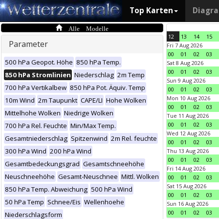
Top Karten
Diagr
Alle Modelle
12
13
14
15
Parameter
Fri 7 Aug 2026
00
01
02
03
500 hPa Geopot. Höhe
850 hPa Temp.
Sat 8 Aug 2026
00
01
02
03
850 hPa Stromlinien
Niederschlag
2m Temp
Sun 9 Aug 2026
700 hPa Vertikalbew
850 hPa Pot. Äquiv. Temp
00
01
02
03
Mon 10 Aug 2026
10m Wind
2m Taupunkt
CAPE/LI
Hohe Wolken
00
01
02
03
Mittelhohe Wolken
Niedrige Wolken
Tue 11 Aug 2026
00
01
02
03
700 hPa Rel. Feuchte
Min/Max Temp.
Wed 12 Aug 2026
Gesamtniederschlag
Spitzenwind
2m Rel. feuchte
00
01
02
03
300 hPa Wind
200 hPa Wind
Thu 13 Aug 2026
00
01
02
03
Gesamtbedeckungsgrad
Gesamtschneehöhe
Fri 14 Aug 2026
Neuschneehöhe
Gesamt-Neuschnee
Mittl. Wolken
00
01
02
03
Sat 15 Aug 2026
850 hPa Temp. Abweichung
500 hPa Wind
00
01
02
03
50 hPa Temp
Schnee/Eis
Wellenhoehe
Sun 16 Aug 2026
00
01
02
03
Niederschlagsform